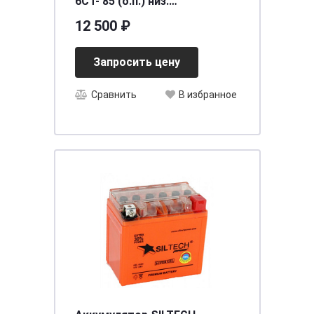
6CT- 85 (о.п.) низ.
(LB4.85.080.A)
12 500 ₽
необслуживаемый
[д315ш175в175/800]
Запросить цену
Сравнить
В избранное