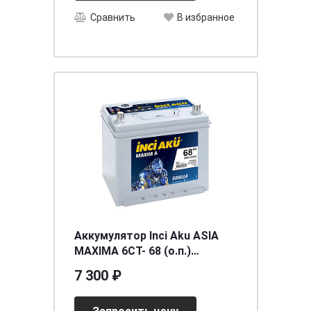
Сравнить
В избранное
Аккумулятор Inci Aku ASIA
MAXIMA 6СТ- 68 (о.п.)
(80D23L) ниж.креп.
7 300 ₽
[д232ш173в225/600SAE] [D23]