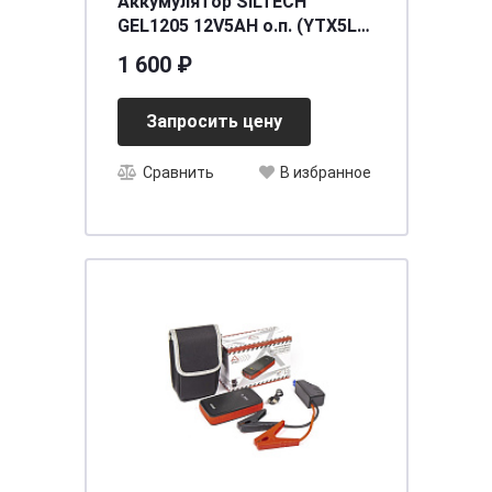
Аккумулятор SILTECH
GEL1205 12V5AH о.п. (YTX5L-
BS) (уп.10 шт)
1 600 ₽
[д113ш68в105/80]
Запросить цену
Сравнить
В избранное