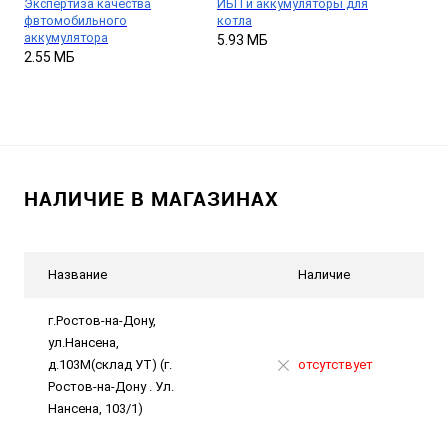
Экспертиза качества
ИБП и аккумуляторы для
фвтомобильного
котла
аккумулятора
5.93 МБ
2.55 МБ
НАЛИЧИЕ В МАГАЗИНАХ
Название
Наличие
г.Ростов-на-Дону,
ул.Нансена,
д.103М(склад УТ) (г.
отсутствует
Ростов-на-Дону . Ул.
Нансена, 103/1)