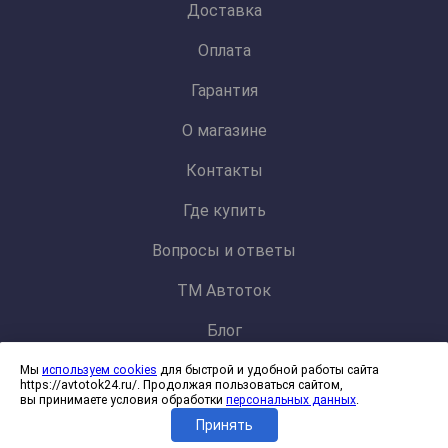
Доставка
Оплата
Гарантия
О магазине
Контакты
Где купить
Вопросы и ответы
ТМ Автоток
Блог
Мы
используем cookies
для быстрой и удобной работы сайта
Политика конфиденциальности и обработки персональных данных
https://avtotok24.ru/. Продолжая пользоваться сайтом,
Согласие на обработку файлов cookies
вы принимаете условия обработки
персональных данных
.
Принять