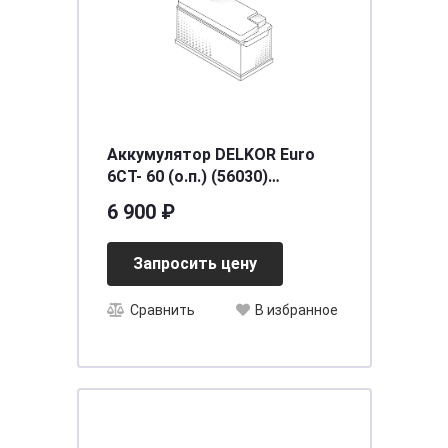
Аккумулятор DELKOR Euro
6СТ- 60 (о.п.) (56030)
[д242ш172в190/525] [L2]
6 900 ₽
Запросить цену
Сравнить
В избранное