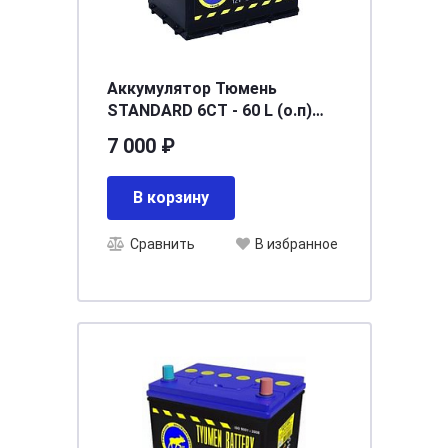
Аккумулятор Тюмень
STANDARD 6СТ - 60 L (о.п)
Ca/Ca [д242ш175в190/520]
7 000 ₽
[L2]
В корзину
Сравнить
В избранное