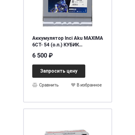
Аккумулятор Inci Aku MAXIMA
6СТ- 54 (о.п.) КУБИК
[д207ш175в190/500EN] [L1]
6 500 ₽
Запросить цену
Сравнить
В избранное