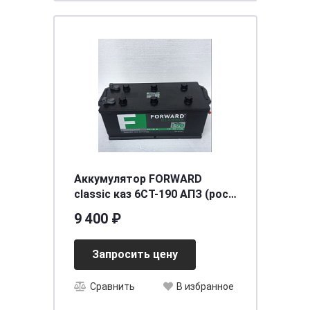
Аккумулятор FORWARD
classic каз 6СТ-190 АПЗ (рос)
кр. плоская под болт
9 400 ₽
[д524ш239в223/1200] [B]
Запросить цену
Сравнить
В избранное