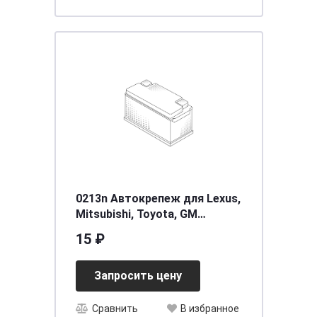
0213n Автокрепеж для Lexus,
Mitsubishi, Toyota, GM
94858299, 9046710161,
15 ₽
9046709206, MU000504,
MU000
Запросить цену
Сравнить
В избранное