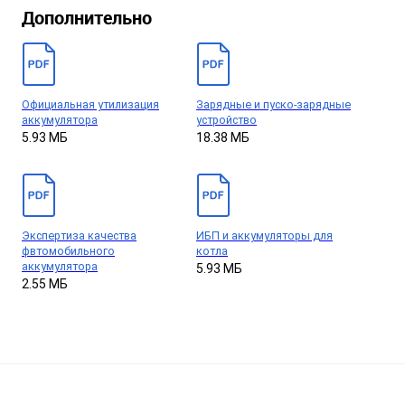
Дополнительно
Официальная утилизация
Зарядные и пуско-зарядные
аккумулятора
устройство
5.93 МБ
18.38 МБ
Экспертиза качества
ИБП и аккумуляторы для
фвтомобильного
котла
аккумулятора
5.93 МБ
2.55 МБ