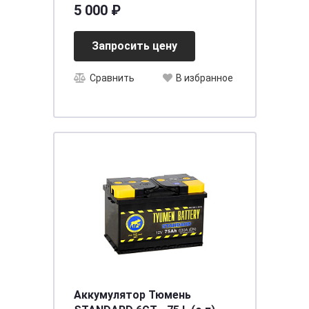
п.п [д242ш174в190/560]
5 000 ₽
Запросить цену
Сравнить
В избранное
Аккумулятор Тюмень