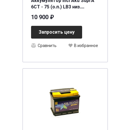
Аккумулятор Inci Aku SuprA
6СТ - 75 (о.п.) LB3 низ.
[д278ш175в175/700] [LB3]
10 900 ₽
Запросить цену
Сравнить
В избранное