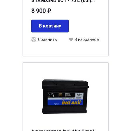
STANDARD 6СТ - 75 L (о.п)
[д278ш175в190/630]
8 900 ₽
В корзину
Сравнить
В избранное