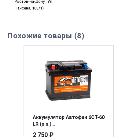
Ростов-на-Дону . Ул.
Нансена, 103/1)
Похожие товары (8)
Аккумулятор Автофан 6СТ-60
LR (п.п.)
[д242ш175в190/470EN] [L2]
2 750 ₽