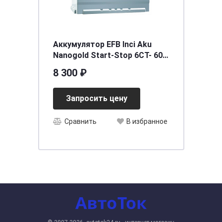
Аккумулятор EFB Inci Aku
Nanogold Start-Stop 6СТ- 60
(о.п.) LB2 низ.
8 300 ₽
[д242ш175в175/560EN] [LB2],
шт
Запросить цену
Сравнить
В избранное