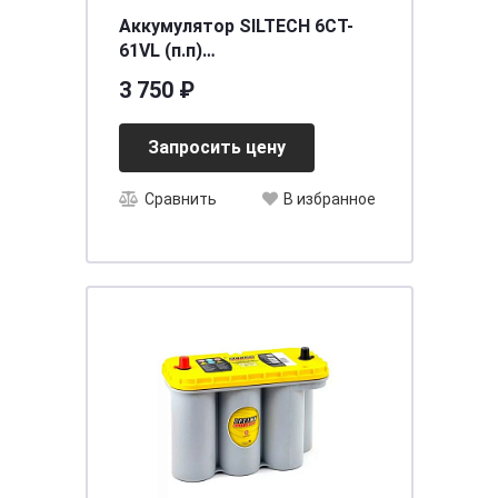
Аккумулятор SILTECH 6СТ-
61VL (п.п)
[д242ш175в190/570] [L2]
3 750 ₽
Запросить цену
Сравнить
В избранное