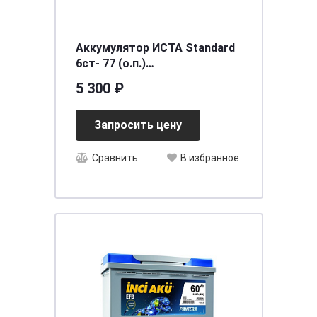
Аккумулятор ИСТА Standard
6ст- 77 (о.п.)
[д276ш175в190/720] [L3]
5 300 ₽
Запросить цену
Сравнить
В избранное