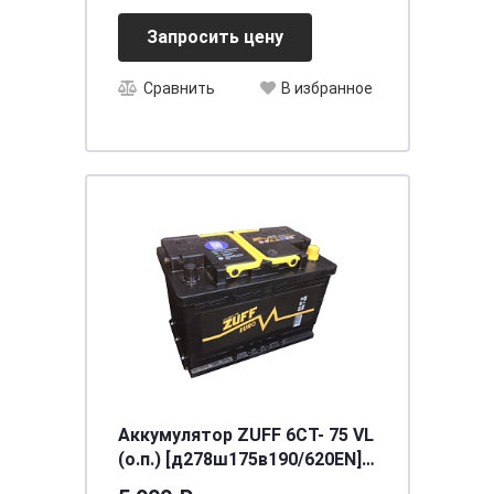
Запросить цену
Сравнить
В избранное
Аккумулятор ZUFF 6СТ- 75 VL
(о.п.) [д278ш175в190/620EN]
[L3], шт