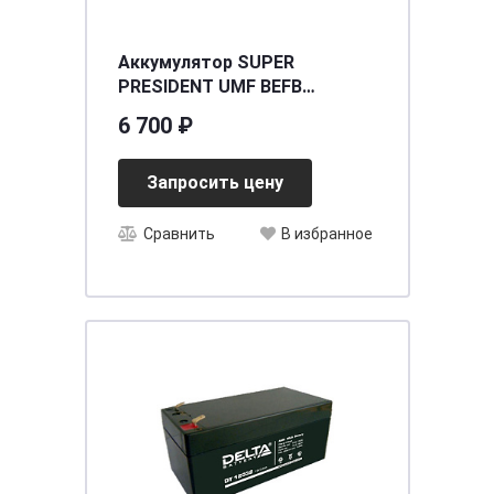
Аккумулятор SUPER
PRESIDENT UMF BEFB
(75B24R) 55 (п.п.)
6 700 ₽
[д234ш127в220/500]
Запросить цену
Сравнить
В избранное