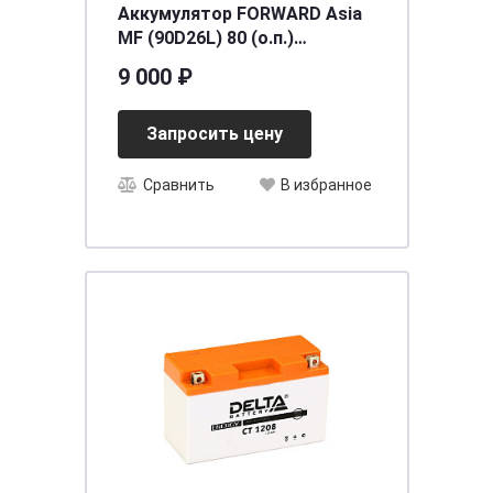
Аккумулятор FORWARD Asia
MF (90D26L) 80 (о.п.)
ниж.креп.
9 000 ₽
[д260ш173в225/650] [D26]
Запросить цену
Сравнить
В избранное