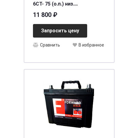
6CT- 75 (о.п.) низ.
(LB3.75.072.A)
11 800 ₽
необслуживаемый
[д278ш175в175/720]
Запросить цену
Сравнить
В избранное