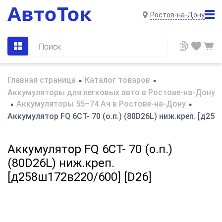
Ростов-на-Дону
Главная страница
Каталог товаров
•
•
Аккумуляторы для легковых авто в Ростове-на-Дону
Аккумуляторы 55–74 Ач в Ростове-на-Дону
•
•
Аккумулятор FQ 6СТ- 70 (о.п.) (80D26L) ниж.креп. [д258
Аккумулятор FQ 6СТ- 70 (о.п.)
(80D26L) ниж.креп.
[д258ш172в220/600] [D26]