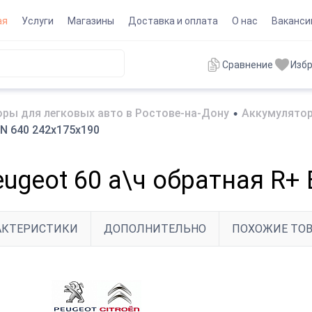
ая
Услуги
Магазины
Доставка и оплата
О нас
Ваканси
Сравнение
Изб
ры для легковых авто в Ростове-на-Дону
•
Аккумулятор
EN 640 242х175х190
eugeot 60 а\ч обратная R+
АКТЕРИСТИКИ
ДОПОЛНИТЕЛЬНО
ПОХОЖИЕ ТО