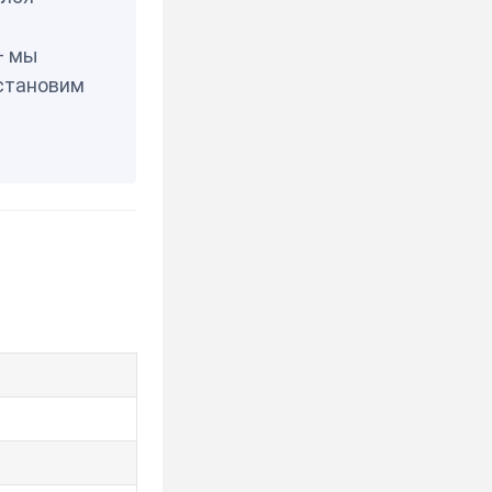
— мы
становим