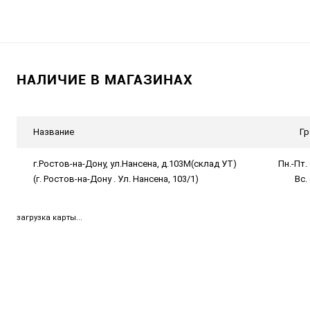
НАЛИЧИЕ В МАГАЗИНАХ
Название
Гр
г.Ростов-на-Дону, ул.Нансена, д.103М(склад УТ)
Пн.-Пт. 
(г. Ростов-на-Дону . Ул. Нансена, 103/1)
Вс.
загрузка карты...