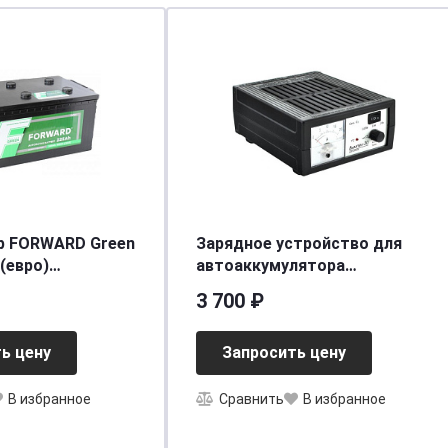
р FORWARD Green
Зарядное устройство для
(евро)
автоаккумулятора
37/1400]
Вымпел-30 (автомат-руч, 0,8-
3 700 ₽
18А, 3-х режимн, 12В,
стрелоч. амперметр)
ь цену
Запросить цену
В избранное
Сравнить
В избранное