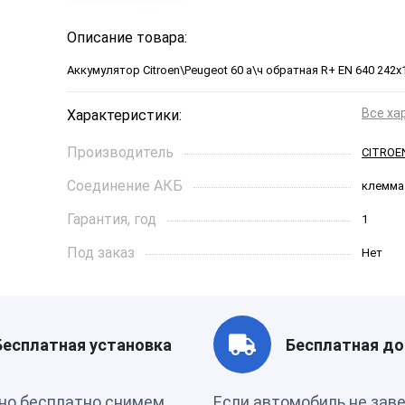
Описание товара:
Аккумулятор Citroen\Peugeot 60 а\ч обратная R+ EN 640 242х
Все ха
Характеристики:
Производитель
CITROE
Соединение АКБ
клемма
Гарантия, год
1
Под заказ
Нет
Ток холодной прокрутки, A
640
Длинна, см
242*175
Бесплатная установка
Бесплатная до
Страна бренда
Франци
но бесплатно снимем
Если автомобиль не зав