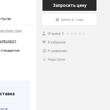
Запросить цену
Купить в 1 клик
175х190
рактеристики
Отзывов: 0
N/PEUGEOT
В избранное
К сравнению
 стандартная
Недоступно
*190
ставка
я
елся