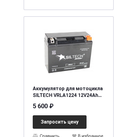
Аккумулятор для мотоцикла
SILTECH VRLA1224 12V24Аh
о.п. (YTX24HL-BS) (уп.4 шт)
5 600 ₽
[д205ш90в159/280]
Запросить цену
Сравнить
В избранное