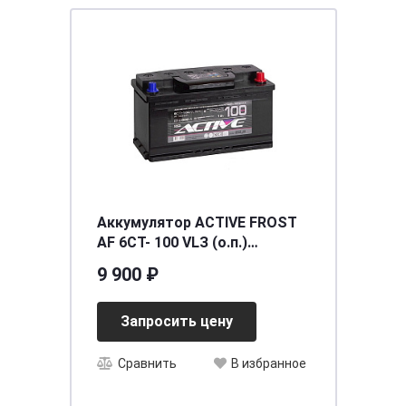
Аккумулятор ACTIVE FROST
AF 6СТ- 100 VLЗ (о.п.)
[д353ш175в190/800] [L5]
9 900 ₽
Запросить цену
Сравнить
В избранное