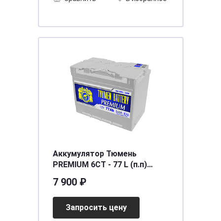
Аккумулятор Тюмень
PREMIUM 6СТ - 77 L (п.п)
[д278ш175в190/640]
7 900 ₽
Запросить цену