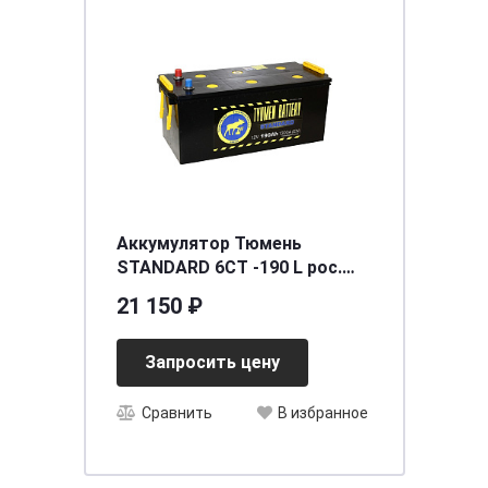
Аккумулятор Тюмень
STANDARD 6СТ -190 L рос.
болт Ca/Ca
21 150 ₽
[д518ш228в240/1300]
Запросить цену
Сравнить
В избранное