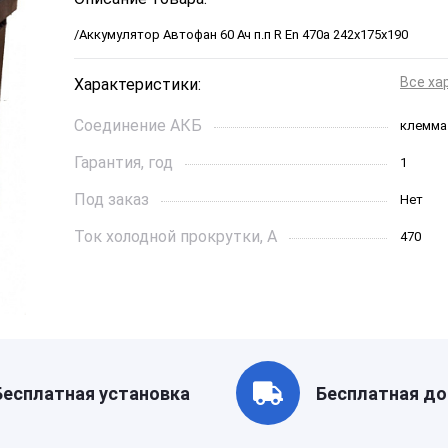
/Аккумулятор Автофан 60 Ач п.п R En 470a 242x175x190
Все ха
Характеристики:
Соединение АКБ
клемма
Гарантия, год
1
Под заказ
Нет
Ток холодной прокрутки, A
470
Длинна, см
242*175
Страна бренда
Россия
Производитель
РОССИ
Бесплатная установка
Бесплатная до