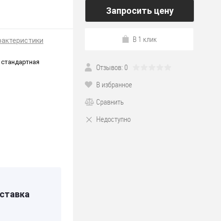
Запросить цену
В 1 клик
рактеристики
 стандартная
Отзывов: 0
В избранное
Сравнить
Недоступно
*190
Я
ставка