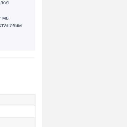
елся
— мы
становим