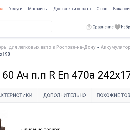
ая
Услуги
Магазины
Доставка и оплата
О нас
Ваканси
Сравнение
Изб
ры для легковых авто в Ростове-на-Дону
•
Аккумулятор
5x190
60 Ач п.п R En 470a 242x1
АКТЕРИСТИКИ
ДОПОЛНИТЕЛЬНО
ПОХОЖИЕ ТО
Описание товара: