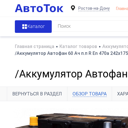
Ростов-на-Дону
Главн
Каталог
Главная страница
•
Каталог товаров
•
Аккумулято
/Аккумулятор Автофан 60 Ач п.п R En 470a 242x17
/Аккумулятор Автофан 
ВЕРНУТЬСЯ В РАЗДЕЛ
ОБЗОР ТОВАРА
ХАР