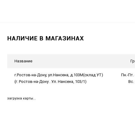
НАЛИЧИЕ В МАГАЗИНАХ
Название
Гр
г.Ростов-на-Дону, ул.Нансена, д.103М(склад УТ)
Пн.-Пт. 
(г. Ростов-на-Дону . Ул. Нансена, 103/1)
Вс.
загрузка карты...