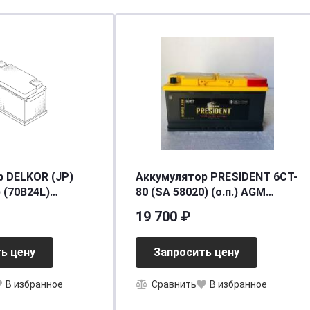
 DELKOR (JP)
Аккумулятор PRESIDENT 6СТ-
) (70B24L)
80 (SA 58020) (о.п.) AGM
25/490] [B24]
[д315ш175в190/800] [L2]
19 700 ₽
ь цену
Запросить цену
В избранное
Сравнить
В избранное