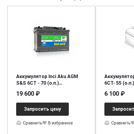
Аккумулятор Inci Aku AGM
Аккумулятор
S&S 6СТ - 70 (о.п.)
6СТ- 55 (о.п.
[д278ш175в190/700]
[д238ш129в2
19 600 ₽
6 100 ₽
Запросить цену
Запросит
Сравнить
В избранное
Сравнить