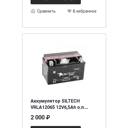
Сравнить
В избранное
Аккумулятор SILTECH
VRLA12065 12V6,5Аh о.п.
(YTX6,5L-BS) (уп.10 шт)
2 000 ₽
[д138ш65в100/100]