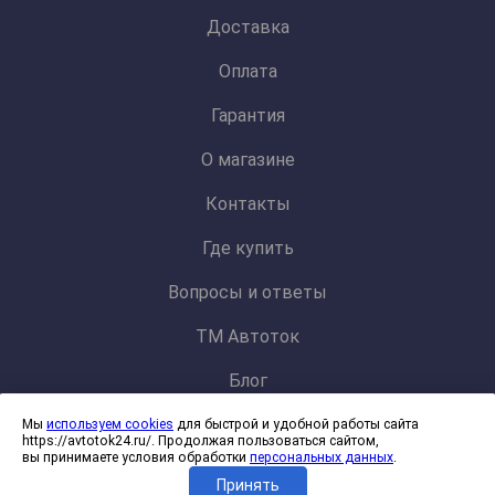
Доставка
Оплата
Гарантия
О магазине
Контакты
Где купить
Вопросы и ответы
ТМ Автоток
Блог
Мы
используем cookies
для быстрой и удобной работы сайта
Политика конфиденциальности и обработки персональных данных
https://avtotok24.ru/. Продолжая пользоваться сайтом,
Согласие на обработку файлов cookies
вы принимаете условия обработки
персональных данных
.
Принять