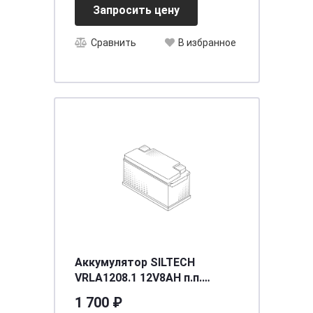
Запросить цену
Сравнить
В избранное
Аккумулятор SILTECH
VRLA1208.1 12V8AH п.п.
(12N7-3B) (уп.? шт)
1 700 ₽
[д137ш76в124/???]