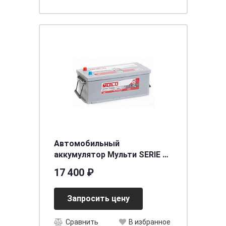
Автомобильный
аккумулятор Мульти SERIE 2
6CT- 190 (евро) (D5.190.125.A)
17 400 ₽
[д518ш224в223/1250] [B]
Запросить цену
Сравнить
В избранное