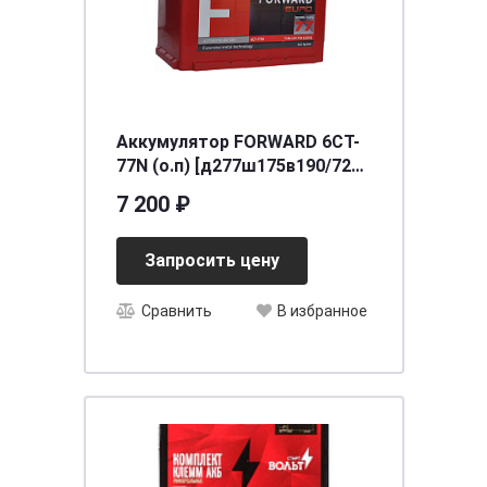
Аккумулятор FORWARD 6СТ-
77N (о.п) [д277ш175в190/720]
[L3]
7 200 ₽
Запросить цену
Сравнить
В избранное