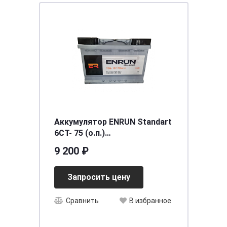
Аккумулятор ENRUN Standart
6СТ- 75 (о.п.)
[д278ш175в190/760EN] [L3]
9 200 ₽
Запросить цену
Сравнить
В избранное