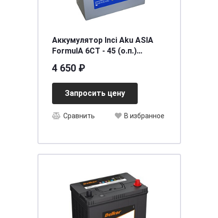
Аккумулятор Inci Aku ASIA
FormulА 6СТ - 45 (о.п.)
(55B24L) тонк.кл.
4 650 ₽
[д237ш127в223/400] [B24]
Запросить цену
Сравнить
В избранное