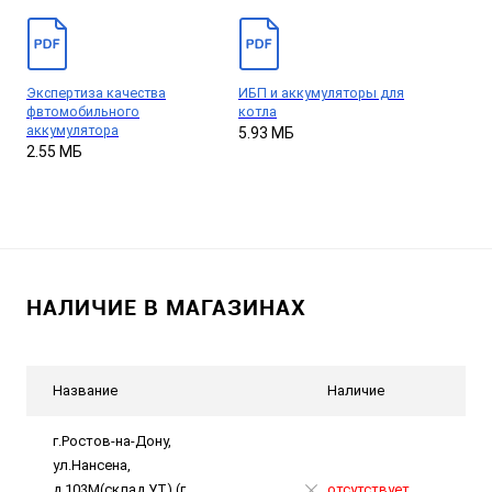
Экспертиза качества
ИБП и аккумуляторы для
фвтомобильного
котла
аккумулятора
5.93 МБ
2.55 МБ
НАЛИЧИЕ В МАГАЗИНАХ
Название
Наличие
г.Ростов-на-Дону,
ул.Нансена,
д.103М(склад УТ) (г.
отсутствует