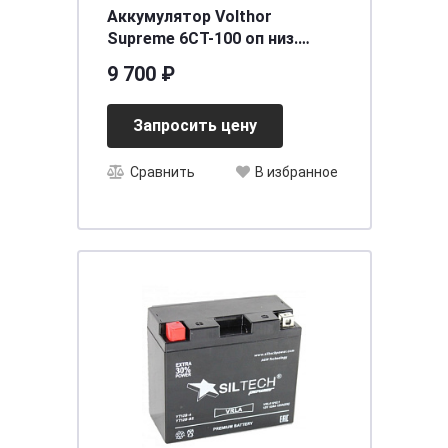
Аккумулятор Volthor
Supreme 6СТ-100 оп низ.
[д353ш175в175/920] [L5]
9 700 ₽
Запросить цену
Сравнить
В избранное