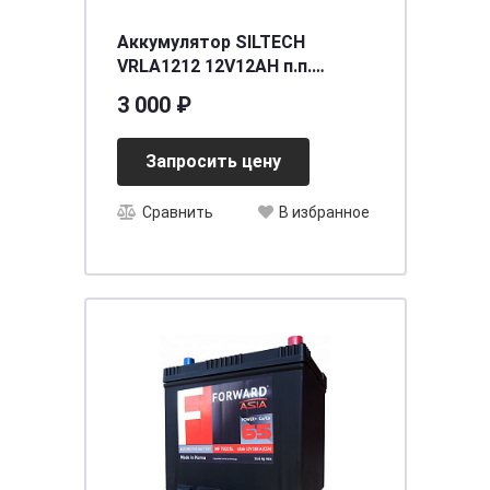
Аккумулятор SILTECH
VRLA1212 12V12AH п.п.
(YTX12-BS) (уп.6 шт)
3 000 ₽
[д150ш86в130/200]
Запросить цену
Сравнить
В избранное