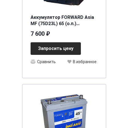
Аккумулятор FORWARD Asia
MF (75D23L) 65 (о.п.)
ниж.креп.
7 600 ₽
[д232ш173в225/580] [D23]
Запросить цену
Сравнить
В избранное