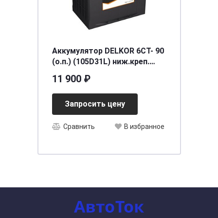
Аккумулятор DELKOR 6СТ- 90
(о.п.) (105D31L) ниж.креп.
[д306ш175в225/750] [D31], шт
11 900 ₽
Запросить цену
Сравнить
В избранное