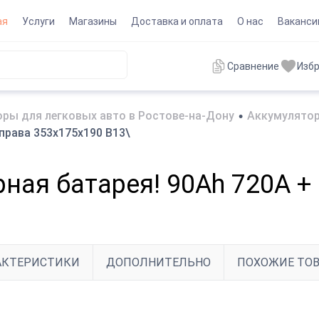
ая
Услуги
Магазины
Доставка и оплата
О нас
Ваканси
Сравнение
Изб
ры для легковых авто в Ростове-на-Дону
•
Аккумулятор
права 353х175х190 B13\
ная батарея! 90Ah 720A +
АКТЕРИСТИКИ
ДОПОЛНИТЕЛЬНО
ПОХОЖИЕ ТО