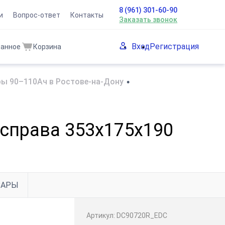
8 (961) 301-60-90
и
Вопрос-ответ
Контакты
Заказать звонок
Вход
Регистрация
ранное
Корзина
ы 90–110Ач в Ростове-на-Дону
•
 справа 353х175х190
ВАРЫ
Артикул:
DC90720R_EDC