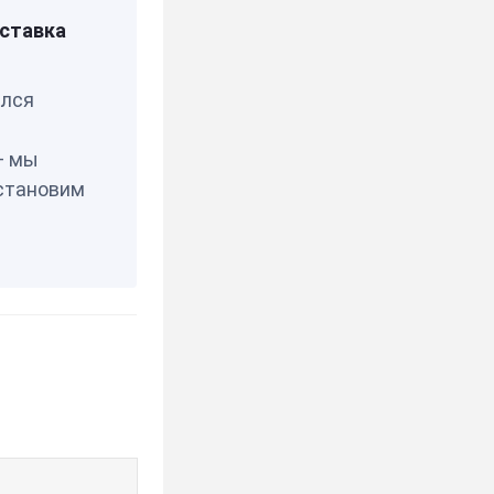
0R_EDC
ставка
елся
— мы
становим