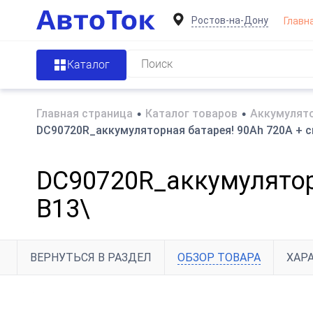
Ростов-на-Дону
Главн
Каталог
Главная страница
•
Каталог товаров
•
Аккумулято
DC90720R_аккумуляторная батарея! 90Ah 720A + с
DC90720R_аккумулятор
B13\
ВЕРНУТЬСЯ В РАЗДЕЛ
ОБЗОР ТОВАРА
ХАР