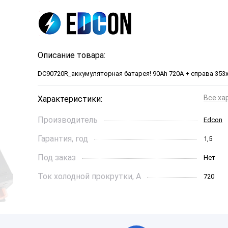
Описание товара:
DC90720R_аккумуляторная батарея! 90Ah 720A + справа 353х
Все ха
Характеристики:
Производитель
Edcon
Гарантия, год
1,5
Под заказ
Нет
Ток холодной прокрутки, A
720
Длинна, см
353*175
Страна бренда
Чехия