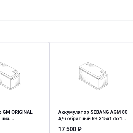
р GM ORIGINAL
Аккумулятор SEBANG AGM 80
 низ.
А/ч обратный R+ 315x175x190
75/720EN] [L3]
L4 EN 800 А
17 500 ₽