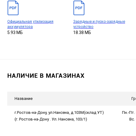
Официальная утилизация
Зарядные и пуско-зарядные
аккумулятора
устройство
5.93 МБ
18.38 МБ
НАЛИЧИЕ В МАГАЗИНАХ
Название
Гр
г.Ростов-на-Дону, ул.Нансена, д.103М(склад УТ)
Пн.-Пт. 
(г. Ростов-на-Дону . Ул. Нансена, 103/1)
Вс.