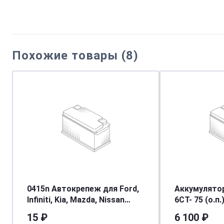
Похожие товары (8)
0415n Автокрепеж для Ford,
Аккумулято
Infiniti, Kia, Mazda, Nissan
6СТ- 75 (о.п.)
MNA0156, NA01561,
[д315ш175в1
15 ₽
6 100 ₽
6384401A00 (63844-01A00)