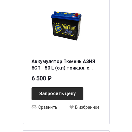
Аккумулятор Тюмень АЗИЯ
6СТ - 50 L (о.п) тонк.кл. с
переходником
6 500 ₽
[д236ш128в223/410]
Запросить цену
Сравнить
В избранное