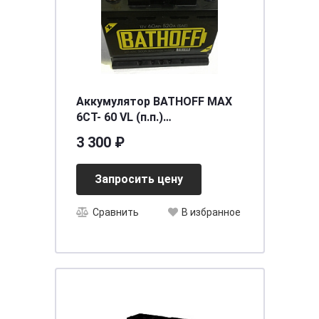
Аккумулятор BATHOFF MAX
6СТ- 60 VL (п.п.)
[д242ш175в190/520EN/540SAE]
3 300 ₽
[L2]
Запросить цену
Сравнить
В избранное