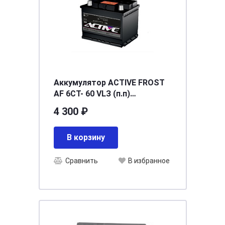
Аккумулятор ACTIVE FROST
AF 6СТ- 60 VLЗ (п.п)
[д242ш175в190/460] [L2]
4 300 ₽
В корзину
Сравнить
В избранное