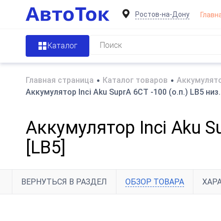
Ростов-на-Дону
Главн
Каталог
Главная страница
•
Каталог товаров
•
Аккумулято
Аккумулятор Inci Aku SuprA 6СТ -100 (о.п.) LB5 низ
Аккумулятор Inci Aku S
[LB5]
ВЕРНУТЬСЯ В РАЗДЕЛ
ОБЗОР ТОВАРА
ХАР