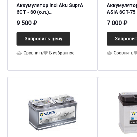
Аккумулятор Inci Aku SuprA
Аккумулятор
6СТ - 60 (о.п.)
ASIA 6СТ-75 (п.п) D26R
[д242ш175в190/540] [L2]
ниж.креп.
9 500 ₽
7 000 ₽
[д260ш173в2
[D26]
Запросить цену
Запросит
Сравнить
В избранное
Сравнить