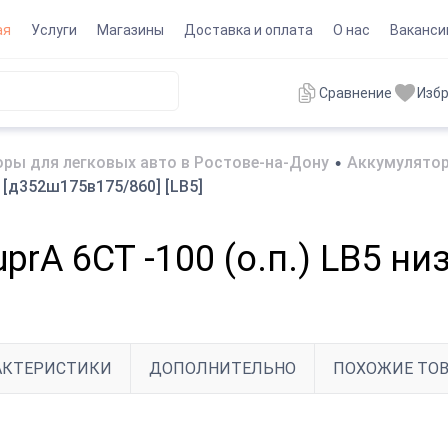
ая
Услуги
Магазины
Доставка и оплата
О нас
Ваканси
Сравнение
Изб
ры для легковых авто в Ростове-на-Дону
•
Аккумулятор
. [д352ш175в175/860] [LB5]
uprA 6СТ -100 (о.п.) LB5 н
АКТЕРИСТИКИ
ДОПОЛНИТЕЛЬНО
ПОХОЖИЕ ТО