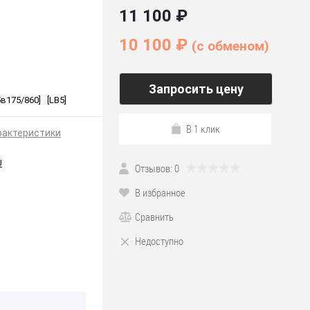
11 100 ₽
10 100 ₽
(c обменом)
Запросить цену
5в175/860] [LB5]
В 1 клик
рактеристики
U
Отзывов: 0
В избранное
Сравнить
Недоступно
*175