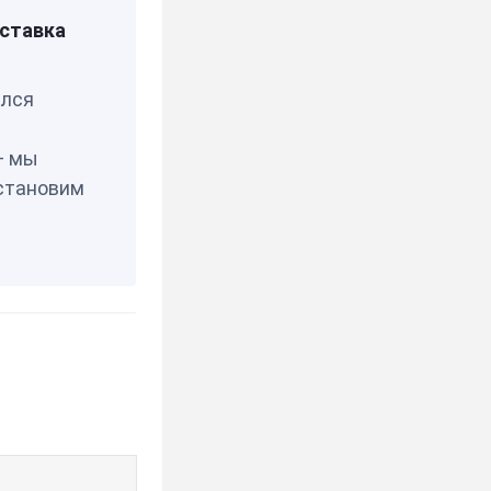
0452
ставка
елся
— мы
становим