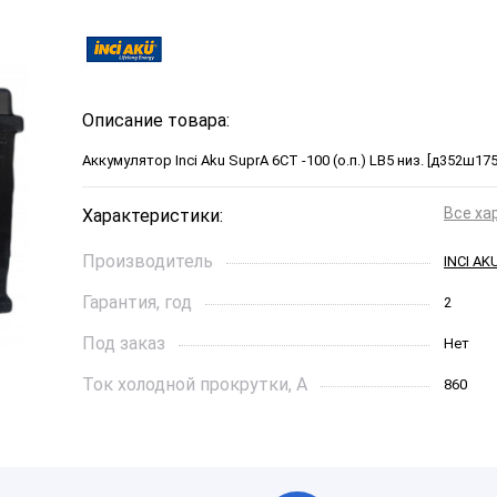
Описание товара:
Аккумулятор Inci Aku SuprA 6СТ -100 (о.п.) LB5 низ. [д352ш17
Все ха
Характеристики:
Производитель
INCI AK
Гарантия, год
2
Под заказ
Нет
Ток холодной прокрутки, A
860
Длинна, см
352*175
Страна бренда
Турция