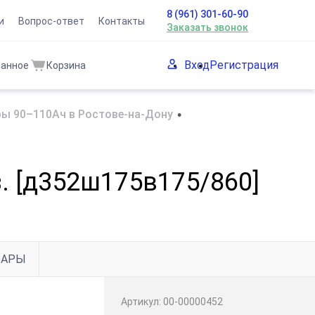
8 (961) 301-60-90
и
Вопрос-ответ
Контакты
Заказать звонок
Вход
Регистрация
ранное
Корзина
ы 90–110Ач в Ростове-на-Дону
•
из. [д352ш175в175/860]
ВАРЫ
Артикул:
00-00000452