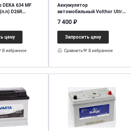
 DEKA 634 MF
Аккумулятор
автомобильный Volthor Ultra
ASIA 6СТ- 65 оп ниж.креп.
7 400 ₽
00(222)/690]
необслуживаемый
[д230ш172в200(220)/650]
ь цену
Запросить цену
[D23]
В избранное
Сравнить
В избранное