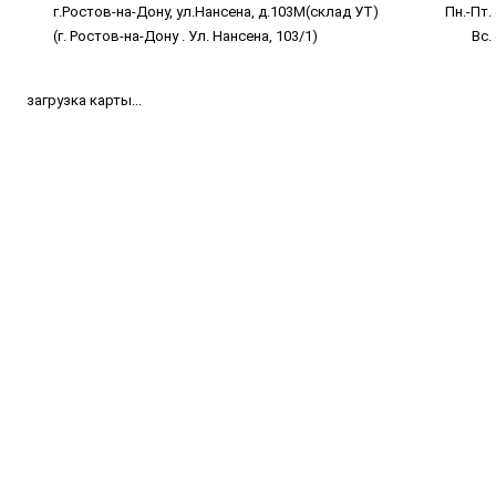
г.Ростов-на-Дону, ул.Нансена, д.103М(склад УТ)
Пн.-Пт. 
(г. Ростов-на-Дону . Ул. Нансена, 103/1)
Вс.
загрузка карты...