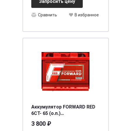
Запросить цену
Сравнить
В избранное
Аккумулятор FORWARD RED
6СТ- 65 (о.п.)
[д242ш175в190/620] [L2]
3 800 ₽