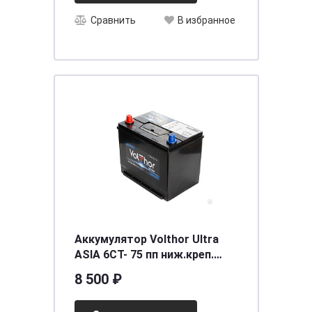
Сравнить
В избранное
Аккумулятор Volthor Ultra
ASIA 6СТ- 75 пп ниж.креп.
необслуживаемый
8 500 ₽
[д260ш173в198(218)/700]
[D26]