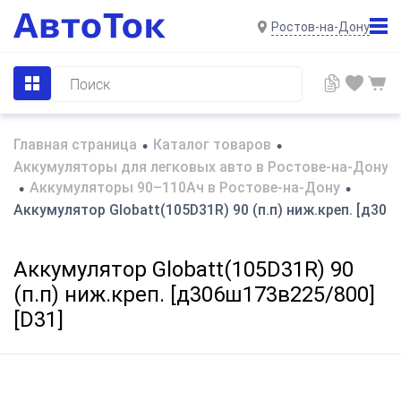
Ростов-на-Дону
Главная страница
Каталог товаров
•
•
Аккумуляторы для легковых авто в Ростове-на-Дону
Аккумуляторы 90–110Ач в Ростове-на-Дону
•
•
Аккумулятор Globatt(105D31R) 90 (п.п) ниж.креп. [д306
Аккумулятор Globatt(105D31R) 90
(п.п) ниж.креп. [д306ш173в225/800]
[D31]