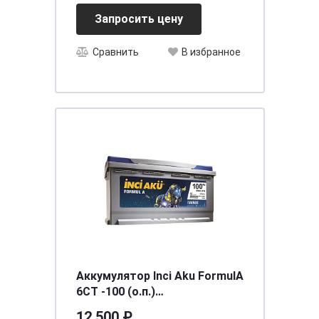
Запросить цену
Сравнить
В избранное
Аккумулятор Inci Aku FormulА
6СТ -100 (о.п.)
[д352ш175в190/860]
12 500 ₽