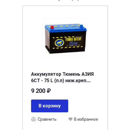
Аккумулятор Тюмень АЗИЯ
6СТ - 75 L (п.п) ниж.креп.
[д266ш172в220/600]
9 200 ₽
В корзину
Сравнить
В избранное