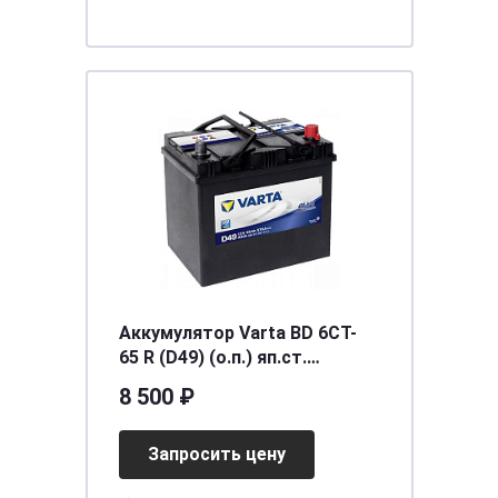
Аккумулятор Varta BD 6CT-
65 R (D49) (о.п.) яп.ст.
[д232ш173в225/570] [D23]
8 500 ₽
Запросить цену