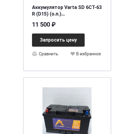
Аккумулятор Varta SD 6CT-63
R (D15) (о.п.)
[д242ш175в190/610]
11 500 ₽
Запросить цену
Сравнить
В избранное