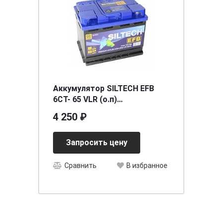
Аккумулятор SILTECH EFB
6СТ- 65 VLR (о.п)
[д242ш175в190/650]
4 250 ₽
Запросить цену
Сравнить
В избранное