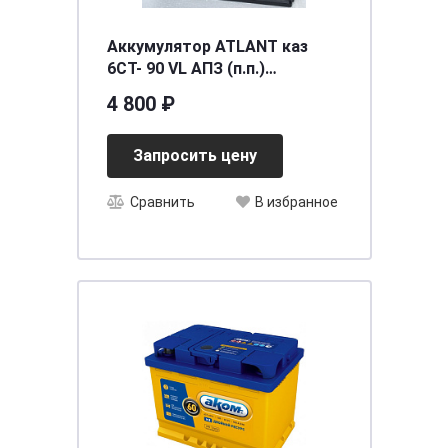
Аккумулятор ATLANT каз
6СТ- 90 VL АПЗ (п.п.)
[д354ш175в190/720] [L5]
4 800 ₽
Запросить цену
Сравнить
В избранное