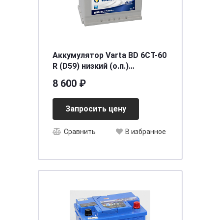
Аккумулятор Varta BD 6CT-60
R (D59) низкий (о.п.)
[д242ш175в175/540]
8 600 ₽
Запросить цену
Сравнить
В избранное