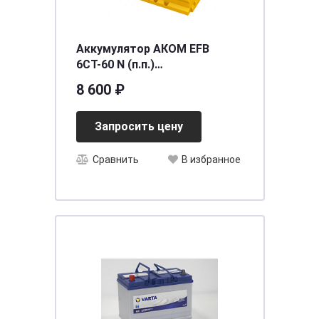
Аккумулятор АКОМ EFB
6СТ-60 N (п.п.)
[д242ш175в190/560] [L2]
8 600 ₽
Запросить цену
Сравнить
В избранное