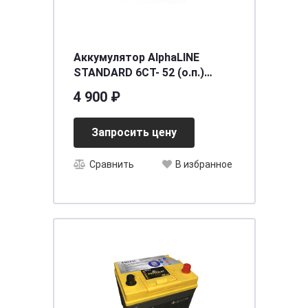
Аккумулятор AlphaLINE
STANDARD 6СТ- 52 (о.п.)
(65B24L) [д234ш127в225/480]
4 900 ₽
[B24]
Запросить цену
Сравнить
В избранное