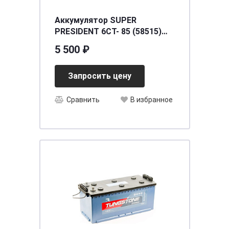
Аккумулятор SUPER
PRESIDENT 6СТ- 85 (58515)
низ. о.п. [д315ш174в175/750]
5 500 ₽
[L4]
Запросить цену
Сравнить
В избранное