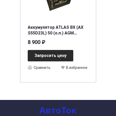
Аккумулятор ATLAS BX (AX
S55D23L) 50 (о.п.) AGM
[д230ш175в220/550]
8 900 ₽
Запросить цену
Сравнить
В избранное