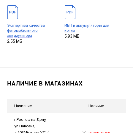
Экспертиза качества
ИБП и аккумуляторы для
фвтомобильного
котла
аккумулятора
5.93 МБ
2.55 МБ
НАЛИЧИЕ В МАГАЗИНАХ
Название
Наличие
г.Ростов-на-Дону,
ул.Нансена,
д.103М(склад УТ) (г.
отсутствует