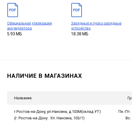
Официальная утилизация
Зарядные и пуско-зарядные
аккумулятора
устройство
5.93 МБ
18.38 МБ
НАЛИЧИЕ В МАГАЗИНАХ
Название
Гр
г.Ростов-на-Дону, ул.Нансена, д.103М(склад УТ)
Пн.-Пт. 
(г. Ростов-на-Дону . Ул. Нансена, 103/1)
Вс.