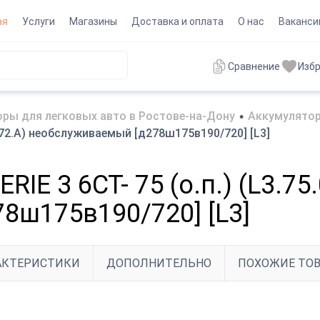
ая
Услуги
Магазины
Доставка и оплата
О нас
Ваканси
Сравнение
Изб
ры для легковых авто в Ростове-на-Дону
•
Аккумулятор
.072.A) необслуживаемый [д278ш175в190/720] [L3]
IE 3 6CT- 75 (о.п.) (L3.75.
8ш175в190/720] [L3]
АКТЕРИСТИКИ
ДОПОЛНИТЕЛЬНО
ПОХОЖИЕ ТО