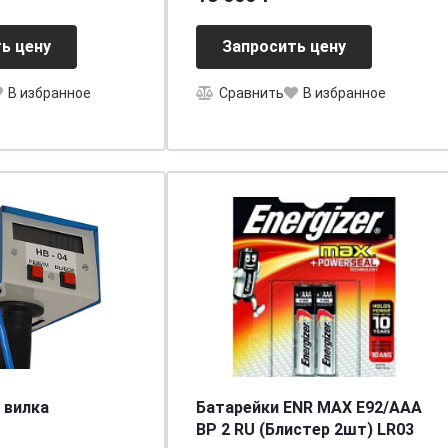
20/680] [D26]
ь цену
Запросить цену
В избранное
Сравнить
В избранное
 вилка
Батарейки ENR MAX E92/AAA
BP 2 RU (Блистер 2шт) LR03