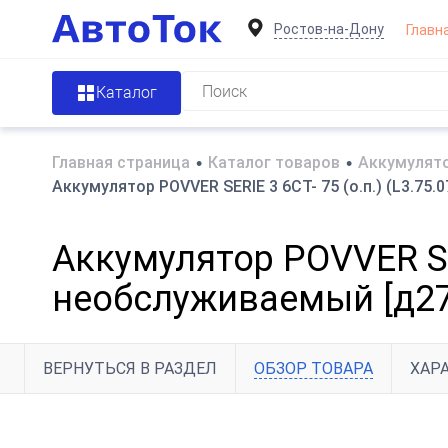
Ростов-на-Дону
Главн
Каталог
Главная страница
•
Каталог товаров
•
Аккумулято
Аккумулятор POVVER SERIE 3 6CT- 75 (о.п.) (L3.75
Аккумулятор POVVER SER
необслуживаемый [д27
ВЕРНУТЬСЯ В РАЗДЕЛ
ОБЗОР ТОВАРА
ХАР