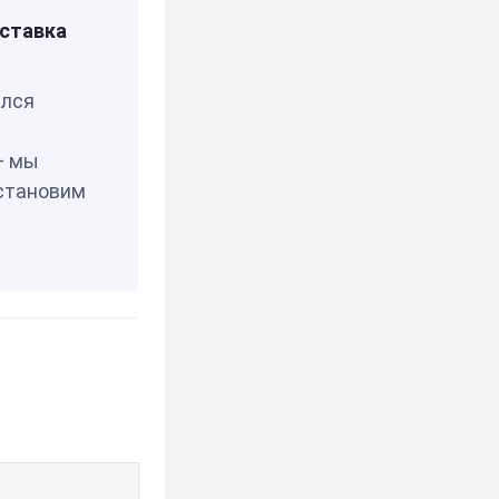
0358
ставка
елся
— мы
становим