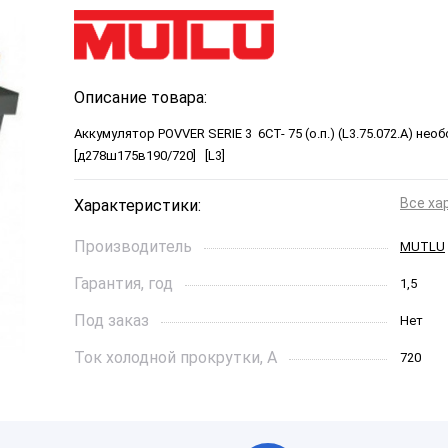
Описание товара:
Аккумулятор POVVER SERIE 3 6CT- 75 (о.п.) (L3.75.072.A) не
[д278ш175в190/720] [L3]
Все ха
Характеристики:
Производитель
MUTLU
Гарантия, год
1,5
Под заказ
Нет
Ток холодной прокрутки, A
720
Длинна, см
278*175
Страна бренда
Турция