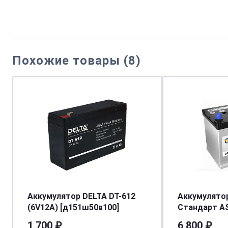
Похожие товары (8)
Аккумулятор DELTA DT-612
Аккумулято
(6V12A) [д151ш50в100]
Стандарт AS
ниж.креп. о.
1 700 ₽
6 800 ₽