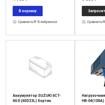
[д258ш172в2
В корзину
Запросит
Сравнить
В избранное
Сравнить
Аккумулятор SUZUKI 6CT-
Нагрузочная
60.0 (65D23L) бортик
НВ-04(100А)