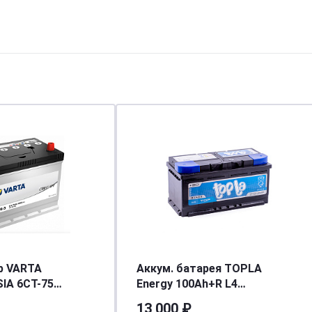
р VARTA
Аккум. батарея TOPLA
IA 6СТ-75
Energy 100Ah+R L4
п.
315x175x190 SMF
13 000 ₽