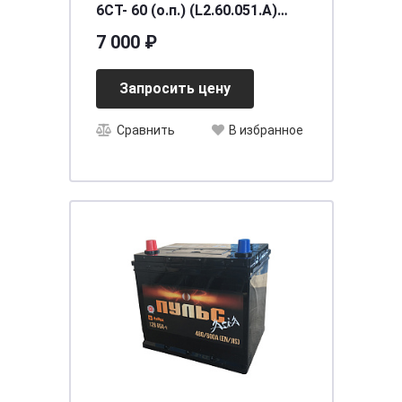
6CT- 60 (о.п.) (L2.60.051.A)
необслуживаемый
7 000 ₽
[д242ш175в190/510] [L2]
Запросить цену
Сравнить
В избранное