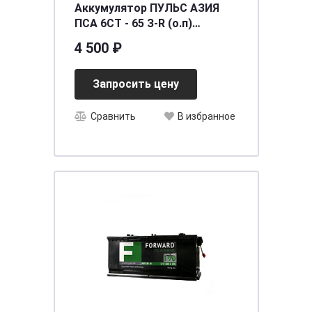
Аккумулятор ПУЛЬС АЗИЯ
ПСА 6СТ - 65 З-R (о.п)
(70D23L) ниж.креп.
4 500 ₽
[д235ш175в221/480] [D23]
Запросить цену
Сравнить
В избранное