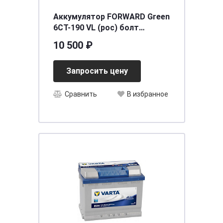
Аккумулятор FORWARD Green
6СТ-190 VL (рос) болт
[д513ш222в218/1250EN/1300SAE]
10 500 ₽
[B]
Запросить цену
Сравнить
В избранное