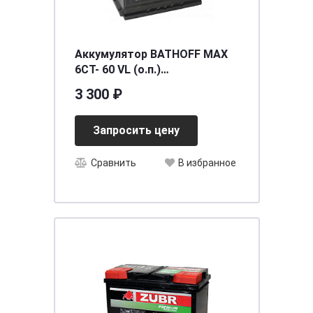
Аккумулятор BATHOFF MAX
6СТ- 60 VL (о.п.)
[д242ш175в190/520EN/540SAE]
3 300 ₽
[L2]
Запросить цену
Сравнить
В избранное