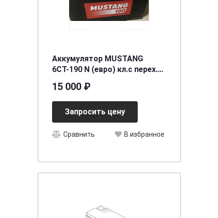
Аккумулятор MUSTANG
6СТ-190 N (евро) кл.с перех.
под болт
15 000 ₽
[д510ш219в213/1050] [B]
узкий
Запросить цену
Сравнить
В избранное