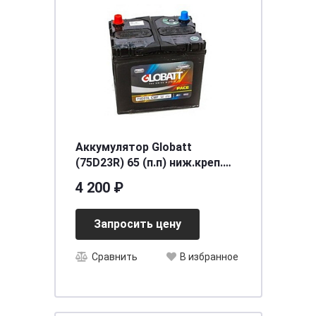
Аккумулятор Globatt
(75D23R) 65 (п.п) ниж.креп.
[д232ш173в222/600] [D23]
4 200 ₽
Запросить цену
Сравнить
В избранное