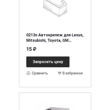
0213n Автокрепеж для Lexus,
Mitsubishi, Toyota, GM
94858299, 9046710161,
15 ₽
9046709206, MU000504,
MU000
Запросить цену
Сравнить
В избранное