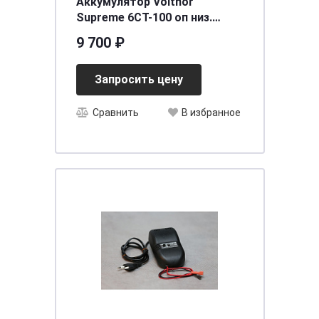
Аккумулятор Volthor
Supreme 6СТ-100 оп низ.
[д353ш175в175/920] [L5]
9 700 ₽
Запросить цену
Сравнить
В избранное