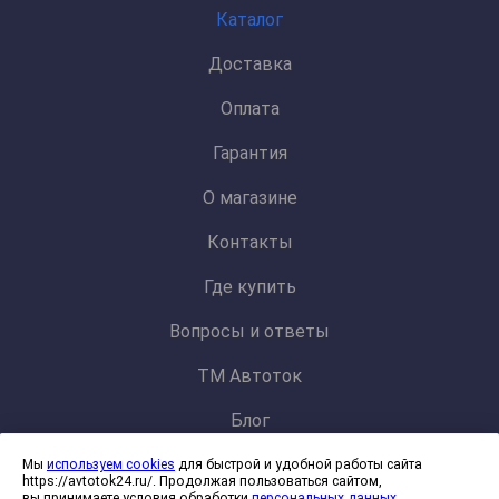
Каталог
Доставка
Оплата
Гарантия
О магазине
Контакты
Где купить
Вопросы и ответы
ТМ Автоток
Блог
Мы
используем cookies
для быстрой и удобной работы сайта
Политика конфиденциальности и обработки персональных данных
https://avtotok24.ru/. Продолжая пользоваться сайтом,
Согласие на обработку файлов cookies
вы принимаете условия обработки
персональных данных
.