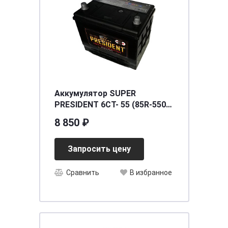
Аккумулятор SUPER
PRESIDENT 6СТ- 55 (85R-550)
п.п. ниж. креп.
8 850 ₽
[д230ш172в180/550]
Запросить цену
Сравнить
В избранное