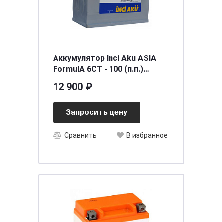
Аккумулятор Inci Aku ASIA
FormulА 6СТ - 100 (п.п.)
(115D31R) ниж.креп.
12 900 ₽
[д306ш175в224/760] [D31]
Запросить цену
Сравнить
В избранное