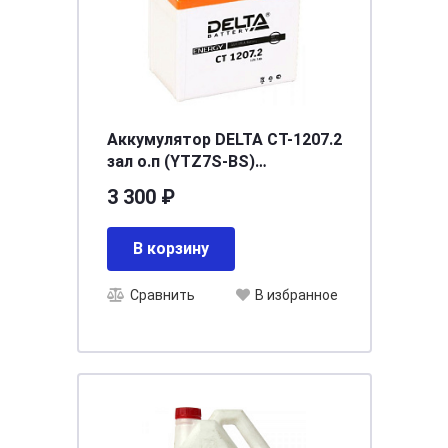
Аккумулятор DELTA СТ-1207.2
зал о.п (YTZ7S-BS)
[д114ш70в108/130]
3 300 ₽
В корзину
Сравнить
В избранное