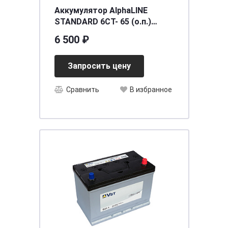
Аккумулятор AlphaLINE
STANDARD 6СТ- 65 (о.п.)
(75D23L) ниж.креп.
6 500 ₽
[д230ш172в200/580] [D23]
Запросить цену
Сравнить
В избранное