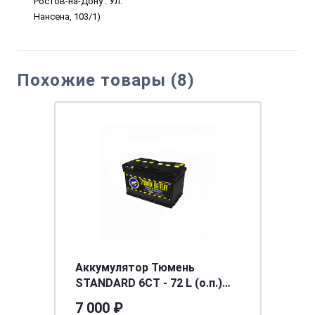
Ростов-на-Дону . Ул.
Нансена, 103/1)
Похожие товары (8)
Аккумулятор Тюмень
STANDARD 6СТ - 72 L (о.п.)
низ. Ca/Ca
7 000 ₽
[д278ш175в175/640] [LB3]