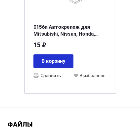
0156n Автокрепеж для
Mitsubishi, Nissan, Honda,
Infiniti, Acura0155309321
15 ₽
(01553-09321), MR328954
В корзину
Сравнить
В избранное
ФАЙЛЫ