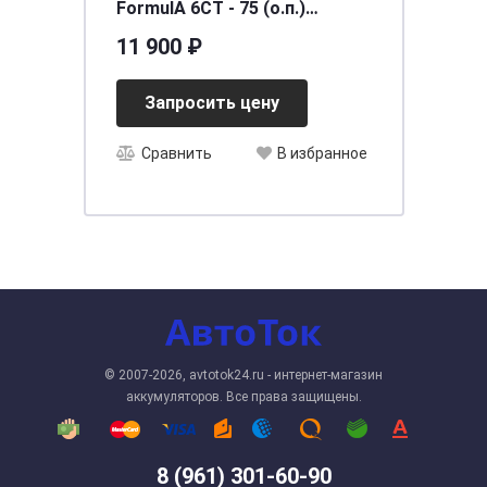
FormulА 6СТ - 75 (о.п.)
(90D26L) ниж.креп.
11 900 ₽
[д264ш175в220/600EN] [D26]
Запросить цену
Сравнить
В избранное
© 2007-2026, avtotok24.ru - интернет-магазин
аккумуляторов. Все права защищены.
8 (961) 301-60-90