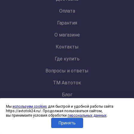
Оплата
Гарантия
О магазине
Контакты
Где купить
Вопросы и ответы
ТМ Автоток
Блог
Мы
используем cookies
для быстрой и удобной работы сайта
Политика конфиденциальности и обработки персональных данных
https://avtotok24.ru/. Продолжая пользоваться сайтом,
Согласие на обработку файлов cookies
вы принимаете условия обработки
персональных данных
.
Принять