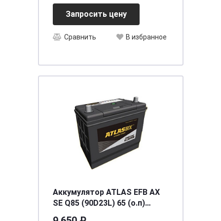
Запросить цену
Сравнить
В избранное
Аккумулятор ATLAS EFB AX
SE Q85 (90D23L) 65 (о.п)
ниж.кр [д230ш175в220/550]
9 650 ₽