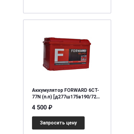
Аккумулятор FORWARD 6СТ-
77N (п.п) [д277ш175в190/720]
[L3]
4 500 ₽
Запросить цену