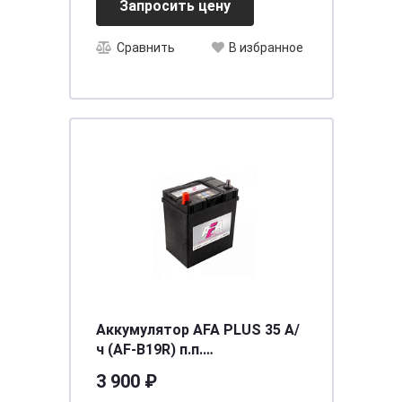
Запросить цену
Сравнить
В избранное
Аккумулятор AFA PLUS 35 А/
ч (AF-B19R) п.п.
[д187ш127в227/300] [B19]
3 900 ₽