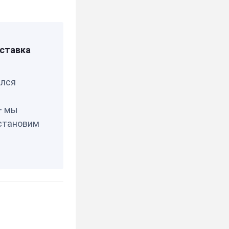
ставка
елся
— мы
становим