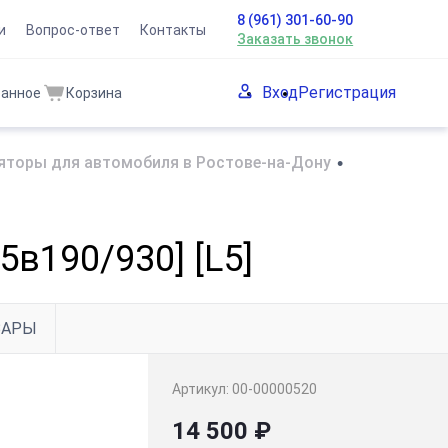
8 (961) 301-60-90
и
Вопрос-ответ
Контакты
Заказать звонок
Вход
Регистрация
ранное
Корзина
яторы для автомобиля в Ростове-на-Дону
•
5в190/930] [L5]
ВАРЫ
Артикул:
00-00000520
14 500 ₽