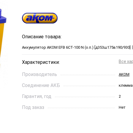
Описание товара:
Аккумулятор АКОМ EFB 6СТ-100 N (о.п.) [д353ш175в190/930] [
Все ха
Характеристики:
Производитель
АКОМ
Соединение АКБ
клемма
Гарантия, год
2
Под заказ
Нет
Ток холодной прокрутки, A
930
Длинна, см
35,3