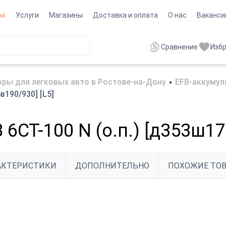
ая
Услуги
Магазины
Доставка и оплата
О нас
Ваканси
Сравнение
Изб
ры для легковых авто в Ростове-на-Дону
•
EFB-аккумул
190/930] [L5]
СТ-100 N (о.п.) [д353ш17
АКТЕРИСТИКИ
ДОПОЛНИТЕЛЬНО
ПОХОЖИЕ ТО