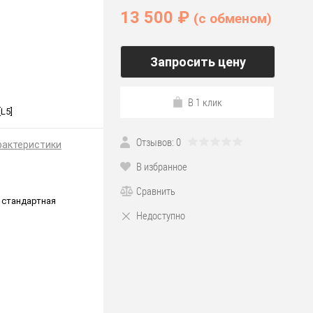
13 500 ₽
(c обменом)
Запросить цену
В 1 клик
L5]
Отзывов: 0
рактеристики
В избранное
Сравнить
 стандартная
Недоступно