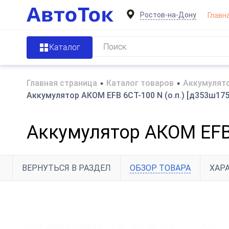
Ростов-на-Дону
Главн
Каталог
Главная страница
•
Каталог товаров
•
Аккумулято
Аккумулятор АКОМ EFB 6СТ-100 N (о.п.) [д353ш175в
Аккумулятор АКОМ EFB 6
ВЕРНУТЬСЯ В РАЗДЕЛ
ОБЗОР ТОВАРА
ХАР