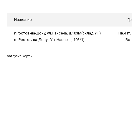
Название
Гр
г.Ростов-на-Дону, ул.Нансена, д.103М(склад УТ)
Пн.-Пт. 
(г. Ростов-на-Дону . Ул. Нансена, 103/1)
Вс.
загрузка карты...