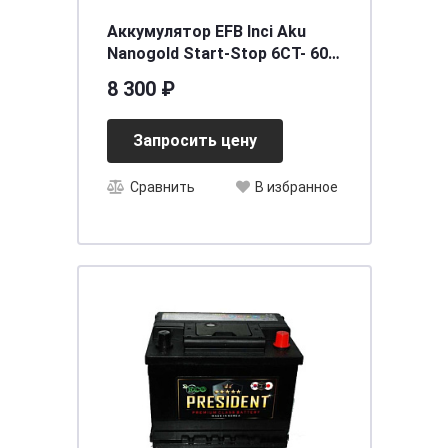
Аккумулятор EFB Inci Aku
Nanogold Start-Stop 6СТ- 60
(о.п.) LB2 низ.
8 300 ₽
[д242ш175в175/560EN] [LB2],
шт
Запросить цену
Сравнить
В избранное