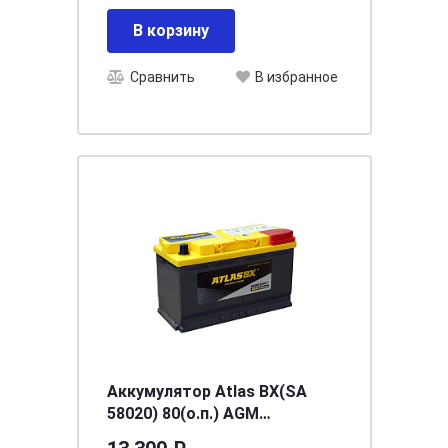
В корзину
Сравнить
В избранное
Аккумулятор Atlas BX(SA
58020) 80(о.п.) AGM
[д315ш175в190/800]