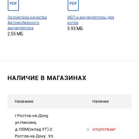
Экспертиза качества
ИБП и аккумуляторы для
фвтомобильного
котла
аккумулятора
5.93 МБ
2.55 МБ
НАЛИЧИЕ В МАГАЗИНАХ
Название
Наличие
г.Ростов-на-Дону,
ул.Нансена,
д.103М(склад УТ) (г.
отсутствует
Ростов-на-Дону . Ул.