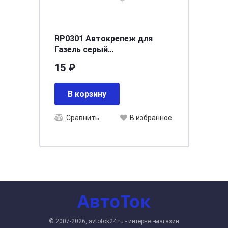
RP0301 Автокрепеж для
Газель серый
(держатель+фиксатор
15 ₽
обшивки салона) (50шт) *
3302-5602156 *
В корзину
Сравнить
В избранное
© 2007-2026, avtotok24.ru - интернет-магазин