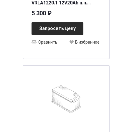
VRLA1220.1 12V20Аh п.п.
(YTХ20-BS) (уп.4 шт)
5 300 ₽
[д175ш87в155/270]
Запросить цену
Сравнить
В избранное