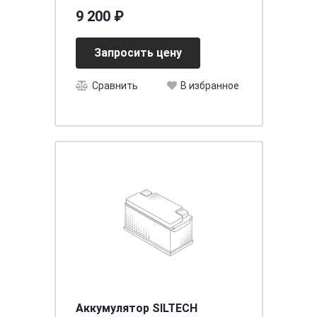
необслуживаемый
9 200 ₽
[д260ш173в198(218)/700]
[D26]
Запросить цену
Сравнить
В избранное
Аккумулятор SILTECH