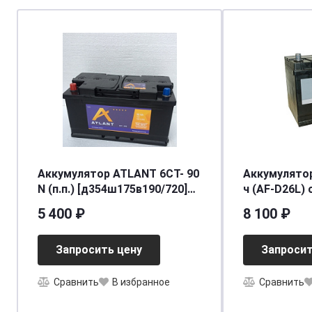
Аккумулятор ATLANT 6СТ- 90
Аккумулятор A
N (п.п.) [д354ш175в190/720]
ч (AF-D26L) о
[L5]
5 400 ₽
8 100 ₽
Запросить цену
Запросит
Сравнить
В избранное
Сравнить