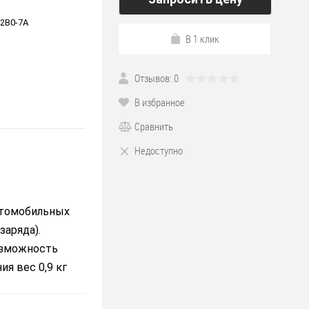
2В0-7А
В 1 клик
Отзывов: 0
В избранное
Сравнить
Недоступно
втомобильных
аряда).
озможность
я вес 0,9 кг