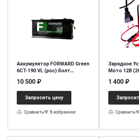
Аккумулятор FORWARD Green
Зарядное У
6СТ-190 VL (рос) болт
Мото 12В (20
[д513ш222в218/1250EN/1300SAE]
10 500 ₽
1 400 ₽
[B]
Запросить цену
Запросит
Сравнить
В избранное
Сравнить