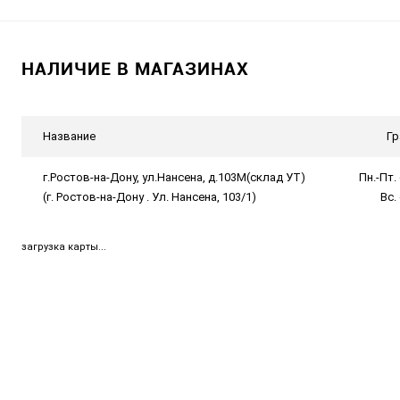
НАЛИЧИЕ В МАГАЗИНАХ
Название
Гр
г.Ростов-на-Дону, ул.Нансена, д.103М(склад УТ)
Пн.-Пт. 
(г. Ростов-на-Дону . Ул. Нансена, 103/1)
Вс.
загрузка карты...