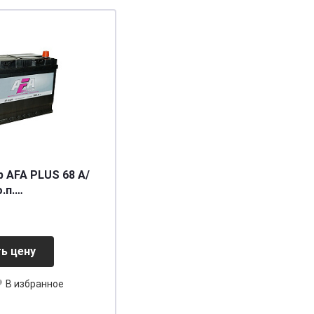
FA PLUS 68 А/
.п.
[д261ш175в220/550] [D26]
ь цену
В избранное