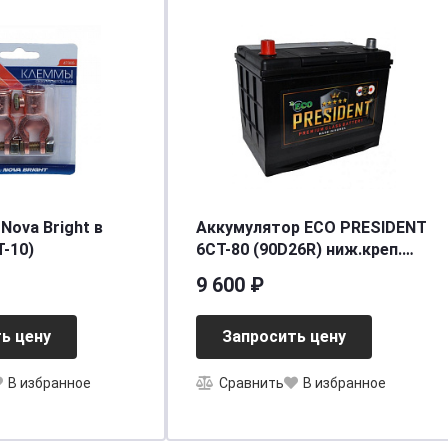
Nova Bright в
Аккумулятор ECO PRESIDENT
T-10)
6СТ-80 (90D26R) ниж.креп.
п.п. [д257ш172в225/630] [D26]
9 600 ₽
ь цену
Запросить цену
В избранное
Сравнить
В избранное