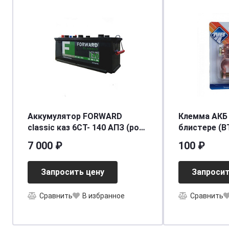
Аккумулятор FORWARD
Клемма АКБ 
classic каз 6СТ- 140 АПЗ (рос)
блистере (B
[д515ш176в230/880] [A]
7 000 ₽
100 ₽
Запросить цену
Запросит
Сравнить
В избранное
Сравнить