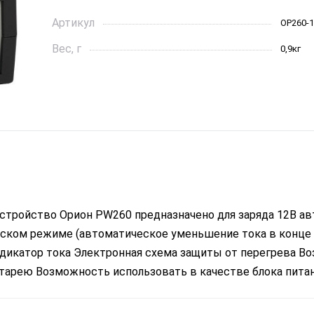
Артикул
OР260-1
Вес, г
0,9кг
стройство Орион PW260 предназначено для заряда 12В а
ском режиме (автоматическое уменьшение тока в конце з
ндикатор тока Электронная схема защиты от перегрева В
арею Возможность использовать в качестве блока питани