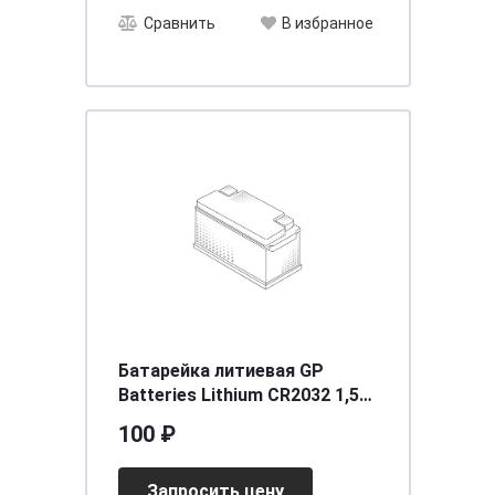
Сравнить
В избранное
Батарейка литиевая GP
Batteries Lithium CR2032 1,5V
упаковка 1 шт. GP CR2032-
100 ₽
2C5
Запросить цену