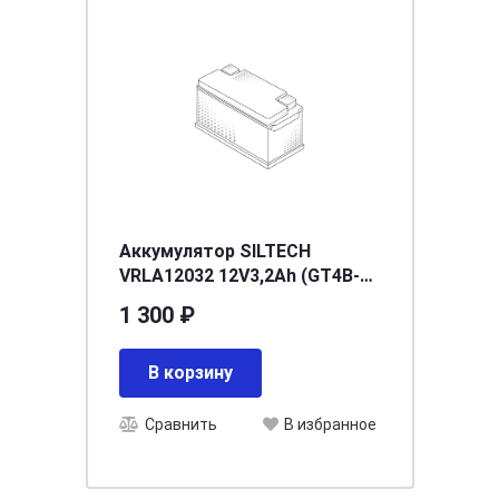
Аккумулятор SILTECH
VRLA12032 12V3,2Аh (GT4B-5)
тонкий (уп 20шт)
1 300 ₽
[д113ш39в87/45]
В корзину
Сравнить
В избранное