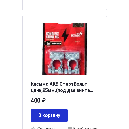
Клемма АКБ СтартВольт
цинк,95мм,(под два винта
М6)2шт SBT 013
400 ₽
В корзину
Сравнить
В избранное