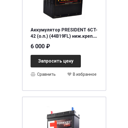
Аккумулятор PRESIDENT 6СТ-
42 (о.п.) (44B19FL) ниж.креп.
[д197ш129в225/360] [B19]
6 000 ₽
Запросить цену
Сравнить
В избранное