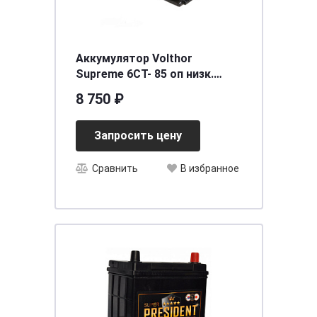
Аккумулятор Volthor
Supreme 6СТ- 85 оп низк.
необслуживаемый
8 750 ₽
[д315ш175в175/830]
Запросить цену
Сравнить
В избранное