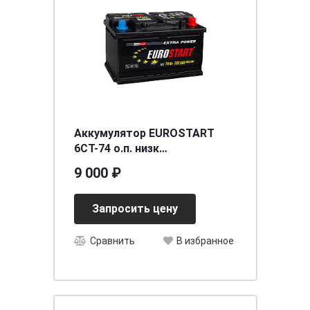
Аккумулятор EUROSTART
6CT-74 о.п. низк
[д278ш175в175] 680A
9 000 ₽
Запросить цену
Сравнить
В избранное