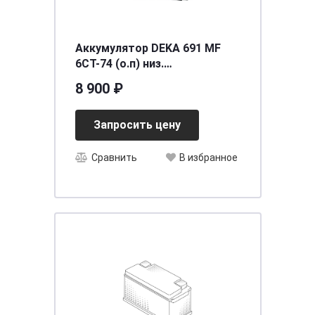
Аккумулятор DEKA 691 MF
6СТ-74 (о.п) низ.
[д278ш175в175/700] [LB3]
8 900 ₽
Запросить цену
Сравнить
В избранное