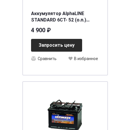
Аккумулятор AlphaLINE
STANDARD 6СТ- 52 (о.п.)
(65B24L) [д234ш127в225/480]
4 900 ₽
[B24]
Запросить цену
Сравнить
В избранное