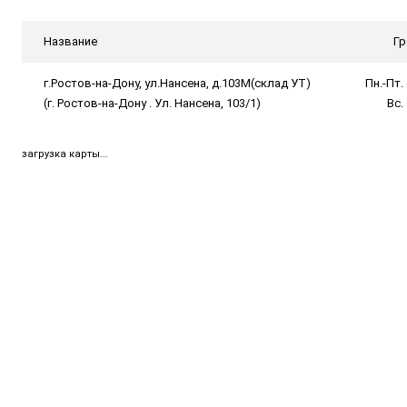
Название
Гр
г.Ростов-на-Дону, ул.Нансена, д.103М(склад УТ)
Пн.-Пт. 
(г. Ростов-на-Дону . Ул. Нансена, 103/1)
Вс.
загрузка карты...