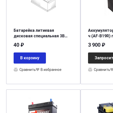
Батарейка литиевая
Аккумулятор A
дисковая специальная 3В
ч (AF-B19R) п
1шт Camelion Lithium CR1632-
40 ₽
3 900 ₽
BP1
В корзину
Запросит
Сравнить
В избранное
Сравнить