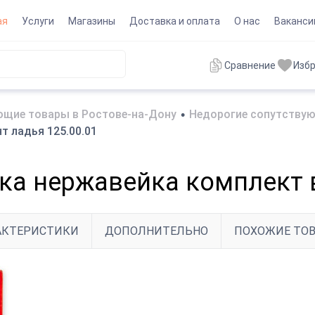
ая
Услуги
Магазины
Доставка и оплата
О нас
Ваканси
Сравнение
Изб
щие товары в Ростове-на-Дону
•
Недорогие сопутствую
т ладья 125.00.01
ка нержавейка комплект в
АКТЕРИСТИКИ
ДОПОЛНИТЕЛЬНО
ПОХОЖИЕ ТО