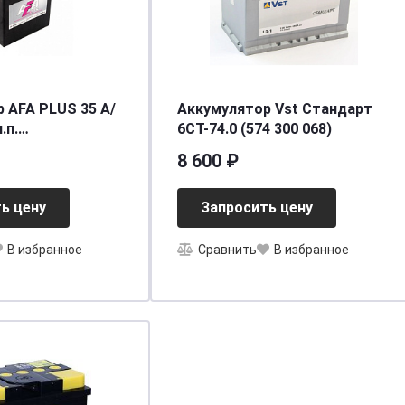
FA PLUS 35 А/
Аккумулятор Vst Стандарт
.п.
6СТ-74.0 (574 300 068)
[д187ш127в227/300] [B19]
8 600 ₽
ь цену
Запросить цену
В избранное
Сравнить
В избранное