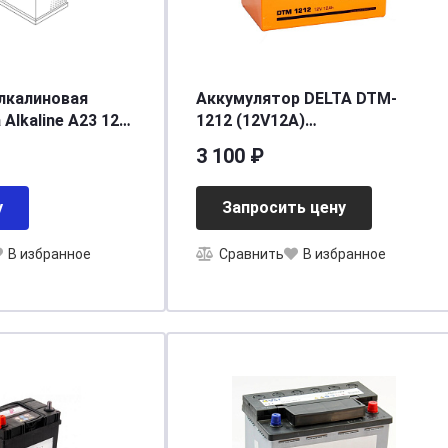
лкалиновая
Аккумулятор DELTA DTM-
 Alkaline A23 12V
1212 (12V12A)
шт. 23A-01
[д151ш98в95/101]
3 100 ₽
у
Запросить цену
В избранное
Сравнить
В избранное