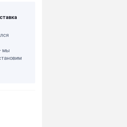
ставка
елся
— мы
становим