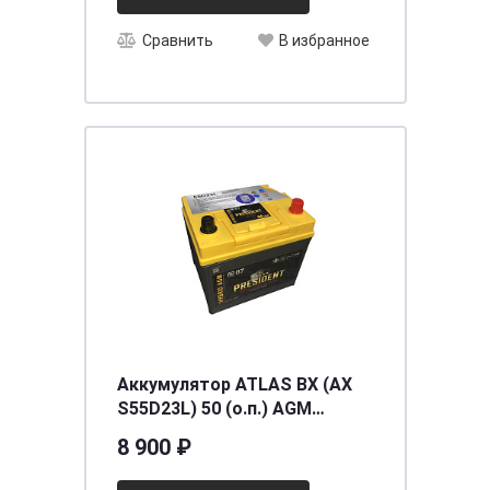
Сравнить
В избранное
Аккумулятор ATLAS BX (AX
S55D23L) 50 (о.п.) AGM
[д230ш175в220/550]
8 900 ₽