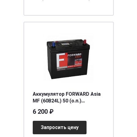
Аккумулятор FORWARD Asia
MF (60B24L) 50 (о.п.)
[д238ш129в225/480] [B24]
6 200 ₽
Запросить цену