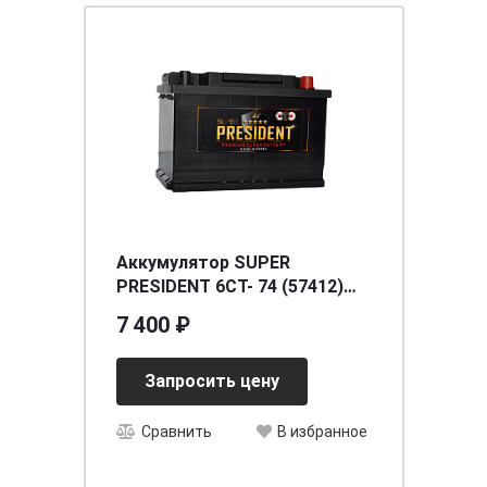
Аккумулятор SUPER
PRESIDENT 6СТ- 74 (57412)
о.п. [д277ш174в190/710] [L3]
7 400 ₽
Запросить цену
Сравнить
В избранное