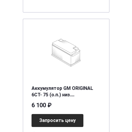
Аккумулятор GM ORIGINAL
6СТ- 75 (о.п.) низ.
[д315ш175в175/720EN] [L3]
6 100 ₽
Запросить цену