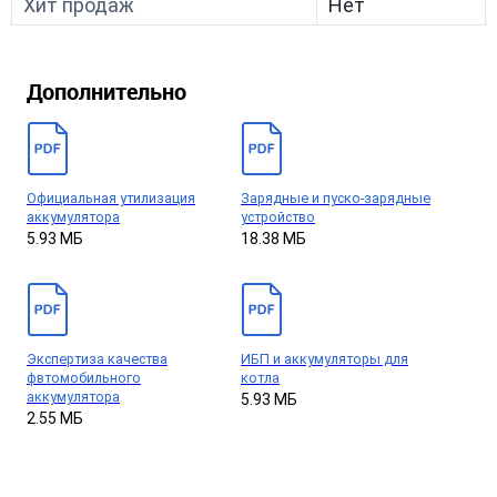
Хит продаж
Нет
Дополнительно
Официальная утилизация
Зарядные и пуско-зарядные
аккумулятора
устройство
5.93 МБ
18.38 МБ
Экспертиза качества
ИБП и аккумуляторы для
фвтомобильного
котла
аккумулятора
5.93 МБ
2.55 МБ