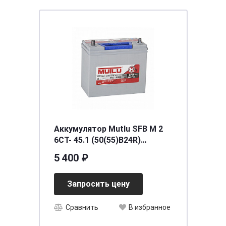
Аккумулятор Mutlu SFB M 2
6CT- 45.1 (50(55)B24R)
[д237ш127в222/360]Тонк.кл.
5 400 ₽
Запросить цену
Сравнить
В избранное