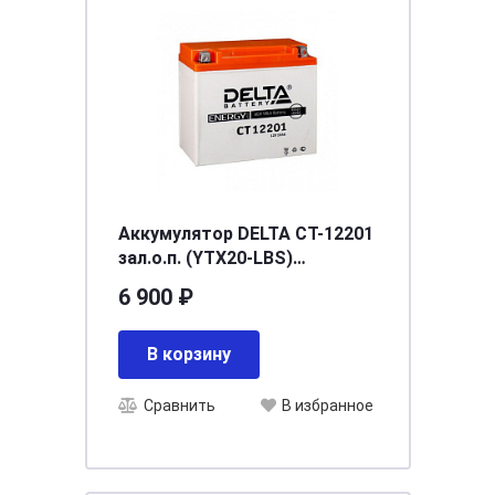
Аккумулятор DELTA СТ-12201
зал.о.п. (YTX20-LBS)
[д181ш77в167/260]
6 900 ₽
В корзину
Сравнить
В избранное