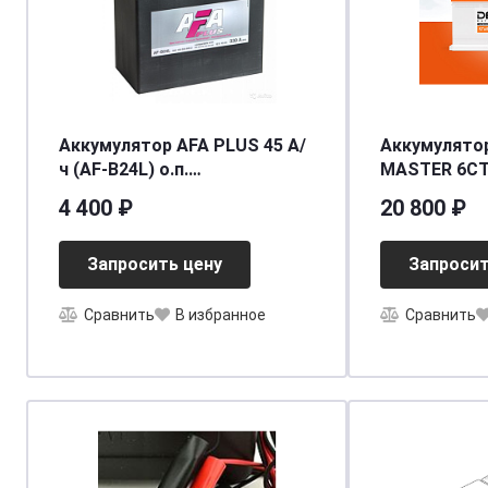
Аккумулятор AFA PLUS 45 А/
Аккумулято
ч (AF-B24L) о.п.
MASTER 6CT-
[д238ш129в227/330] [B24]
4 400 ₽
20 800 ₽
Запросить цену
Запросит
Сравнить
В избранное
Сравнить