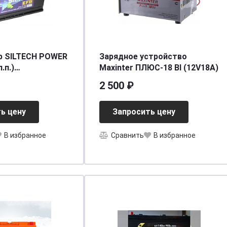
р SILTECH POWER
Зарядное устройство
.п.)
Мaxinter ПЛЮС-18 BI (12V18A)
90/950EN] [L5]
2 500 ₽
ь цену
Запросить цену
В избранное
Сравнить
В избранное