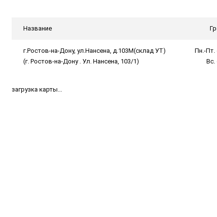
Название
Гр
г.Ростов-на-Дону, ул.Нансена, д.103М(склад УТ)
Пн.-Пт. 
(г. Ростов-на-Дону . Ул. Нансена, 103/1)
Вс.
загрузка карты...