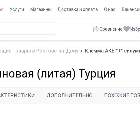
ая
Услуги
Магазины
Доставка и оплата
О нас
Ваканси
Сравнение
Изб
щие товары в Ростове-на-Дону
•
Клемма АКБ "+" силум
новая (литая) Турция
АКТЕРИСТИКИ
ДОПОЛНИТЕЛЬНО
ПОХОЖИЕ ТО