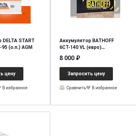
р DELTA START
Аккумулятор BATHOFF
95 (о.п.) AGM
6СТ-140 VL (евро)
[д513ш182в215/900]
8 000 ₽
ь цену
Запросить цену
В избранное
Сравнить
В избранное