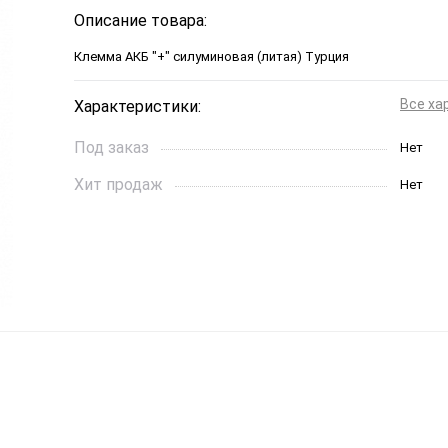
Описание товара:
Клемма АКБ "+" силуминовая (литая) Турция
Все ха
Характеристики:
Под заказ
Нет
Хит продаж
Нет