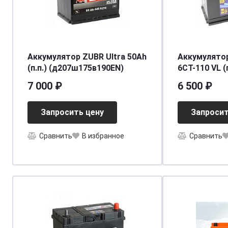
Аккумулятор ZUBR Ultra 50Ah
Аккумулято
(п.п.) (д207ш175в190EN)
6СТ-110 VL (п
[д353ш175в1
7 000 ₽
6 500 ₽
Запросить цену
Запросит
Сравнить
В избранное
Сравнить