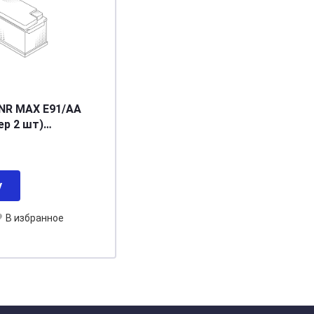
NR MAX E91/AA
ер 2 шт)
301532801
у
В избранное