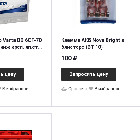
 Varta BD 6CT-70
Клемма АКБ Nova Bright в
) ниж.креп. яп.ст.
блистере (BT-10)
20/630]
100 ₽
ь цену
Запросить цену
В избранное
Сравнить
В избранное