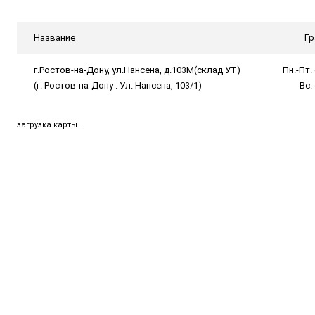
Название
Гр
г.Ростов-на-Дону, ул.Нансена, д.103М(склад УТ)
Пн.-Пт. 
(г. Ростов-на-Дону . Ул. Нансена, 103/1)
Вс.
загрузка карты...