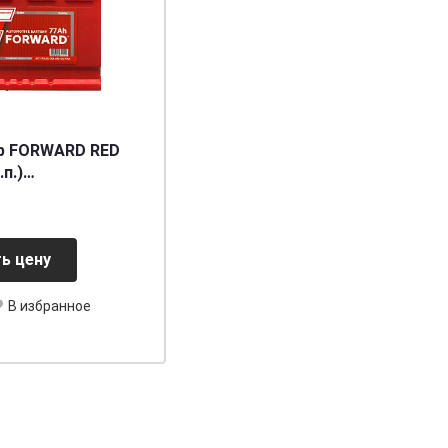
р FORWARD RED
.п.)
[д278ш175в190/720] [L3]
ь цену
В избранное