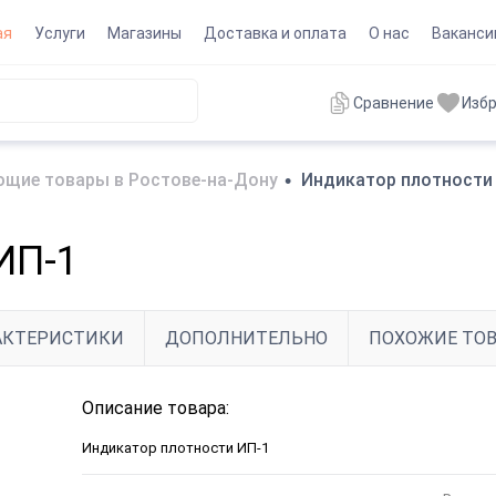
ая
Услуги
Магазины
Доставка и оплата
О нас
Ваканси
Сравнение
Изб
щие товары в Ростове-на-Дону
•
Индикатор плотности
ИП-1
АКТЕРИСТИКИ
ДОПОЛНИТЕЛЬНО
ПОХОЖИЕ ТО
Описание товара:
Индикатор плотности ИП-1