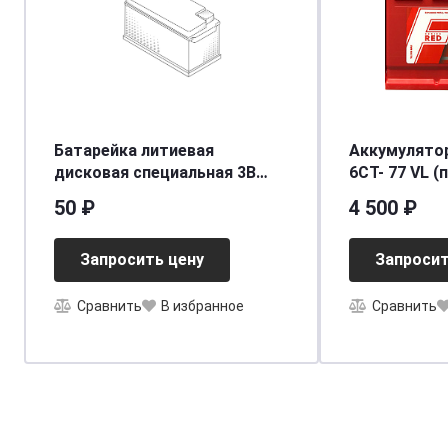
Батарейка литиевая
Аккумулято
дисковая специальная 3В
6СТ- 77 VL (п
1шт Camelion Lithium CR2032-
50 ₽
4 500 ₽
BP1
Запросить цену
Запросит
Сравнить
В избранное
Сравнить