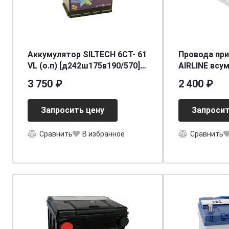
Аккумулятор SILTECH 6СТ- 61
Провода при
VL (о.п) [д242ш175в190/570]
AIRLINE в
[L2]
3 750 ₽
2 400 ₽
Запросить цену
Запросит
Сравнить
В избранное
Сравнить