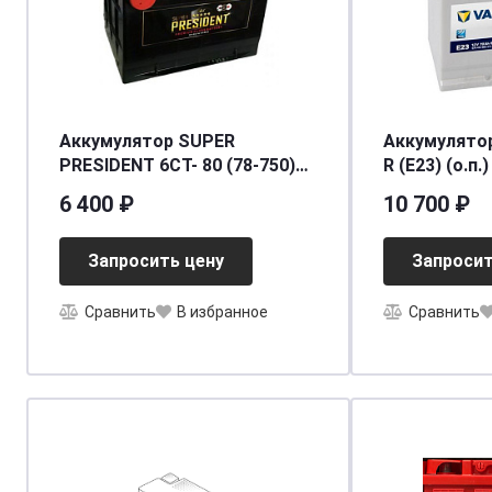
Аккумулятор SUPER
Аккумулятор
PRESIDENT 6СТ- 80 (78-750)
R (E23) (о.п.
бок.кл. [д260ш179в180/750]
[д261ш175в2
6 400 ₽
10 700 ₽
[78]
Запросить цену
Запросит
Сравнить
В избранное
Сравнить