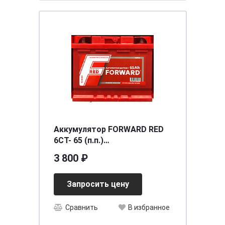
Аккумулятор FORWARD RED
6СТ- 65 (п.п.)
[д242ш175в190/620] [L2]
3 800 ₽
Запросить цену
Сравнить
В избранное