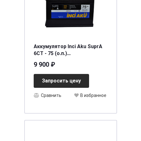
Аккумулятор Inci Aku SuprA
6СТ - 75 (о.п.)
[д278ш175в190/700] [L3]
9 900 ₽
Запросить цену
Сравнить
В избранное