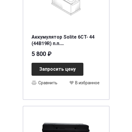
Аккумулятор Solite 6СТ- 44
(44B19R) п.п.
[д187ш127в219/350] [B19]
5 800 ₽
Запросить цену
Сравнить
В избранное