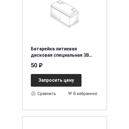
Батарейка литиевая
дисковая специальная 3В
1шт Camelion Lithium CR2032-
50 ₽
BP1
Запросить цену
Сравнить
В избранное