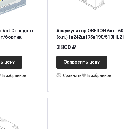
 Vst Стандарт
Аккумулятор OBERON 6ст- 60
0.0 яп.ст/бортик
(о.п.) [д242ш175в190/510] [L2]
3 800 ₽
ь цену
Запросить цену
В избранное
Сравнить
В избранное