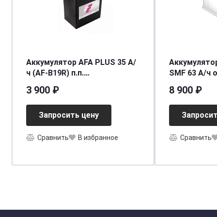
Аккумулятор AFA PLUS 35 А/
Аккумулятор
ч (AF-B19R) п.п.
SMF 63 А/ч 
[д187ш127в227/300] [B19]
242x175x190 
3 900 ₽
8 900 ₽
Запросить цену
Запросит
Сравнить
В избранное
Сравнить