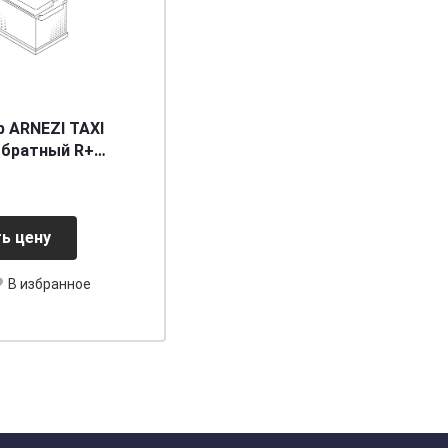
 ARNEZI TAXI
обратный R+
L2 EN 560 А
ь цену
В избранное