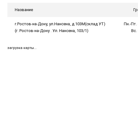
Название
Гр
г.Ростов-на-Дону, ул.Нансена, д.103М(склад УТ)
Пн.-Пт. 
(г. Ростов-на-Дону . Ул. Нансена, 103/1)
Вс.
загрузка карты...