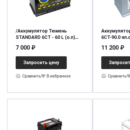
/Аккумулятор Тюмень
Аккумулятор
STANDARD 6СТ - 60 L (о.п)
6СТ-9
[д242ш175в190/550]
7 000 ₽
11 200 ₽
Запросить цену
Запросит
Сравнить
В избранное
Сравнить