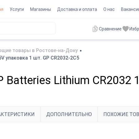
ая
Услуги
Магазины
Доставка и оплата
О нас
Ваканси
Сравнение
Изб
щие товары в Ростове-на-Дону
•
,5V упаковка 1 шт. GP CR2032-2C5
Batteries Lithium CR2032 
АКТЕРИСТИКИ
ДОПОЛНИТЕЛЬНО
ПОХОЖИЕ ТО