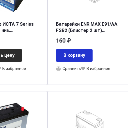
 ИСТА 7 Series
Батарейки ENR MAX E91/AA
 низ.
FSB2 (Блистер 2 шт)
75/600]
Energizer E301532801
160 ₽
ь цену
В корзину
В избранное
Сравнить
В избранное