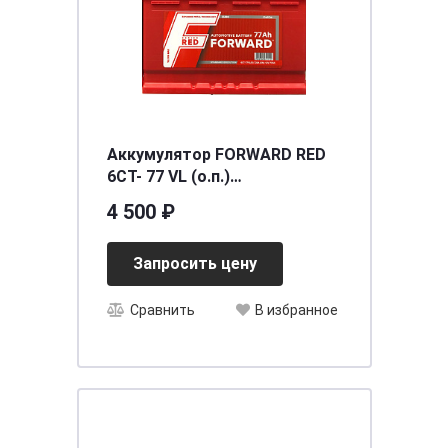
Аккумулятор FORWARD RED
6СТ- 77 VL (о.п.)
[д278ш175в190/720]
4 500 ₽
Запросить цену
Сравнить
В избранное