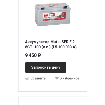
Аккумулятор Mutlu SERIE 2
6CT- 100 (о.п.) (L5.100.083.A)
необслуживаемый
9 450 ₽
[д353ш175в190/830] [L5]
Запросить цену
Сравнить
В избранное