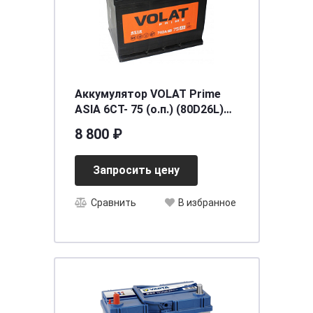
Аккумулятор VOLAT Prime
ASIA 6СТ- 75 (о.п.) (80D26L)
ниж.креп.
8 800 ₽
[д260ш175в225/740EN] [D26]
Запросить цену
Сравнить
В избранное