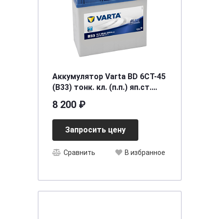
Аккумулятор Varta BD 6CT-45
(B33) тонк. кл. (п.п.) яп.ст.
[д238ш129в227/330] [B24]
8 200 ₽
Запросить цену
Сравнить
В избранное