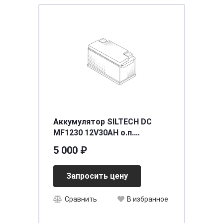
Аккумулятор SILTECH DC
MF1230 12V30AH о.п.
(YTX30L-BS) AGM сух/зар с/
5 000 ₽
эл (уп.2 шт)
[д167ш127в/175/320
Запросить цену
Сравнить
В избранное