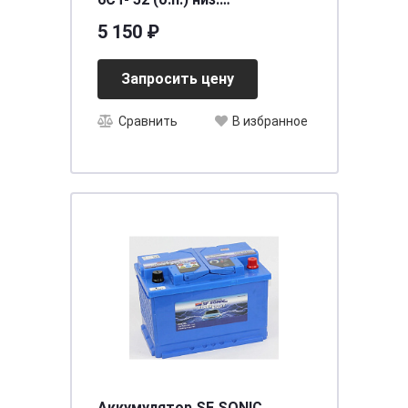
[д207ш175в175/510] [LB1]
5 150 ₽
Запросить цену
Сравнить
В избранное
Аккумулятор SF SONIC