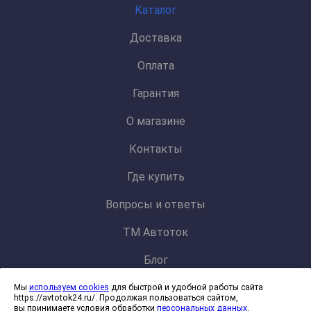
Каталог
Доставка
Оплата
Гарантия
О магазине
Контакты
Где купить
Вопросы и ответы
ТМ Автоток
Блог
Мы
используем cookies
для быстрой и удобной работы сайта
Политика конфиденциальности и обработки персональных данных
https://avtotok24.ru/. Продолжая пользоваться сайтом,
Согласие на обработку файлов cookies
вы принимаете условия обработки
персональных данных
.