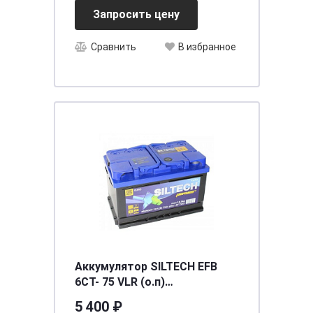
Запросить цену
Сравнить
В избранное
Аккумулятор SILTECH EFB
6СТ- 75 VLR (о.п)
[д278ш175в175/750] [L3]
5 400 ₽