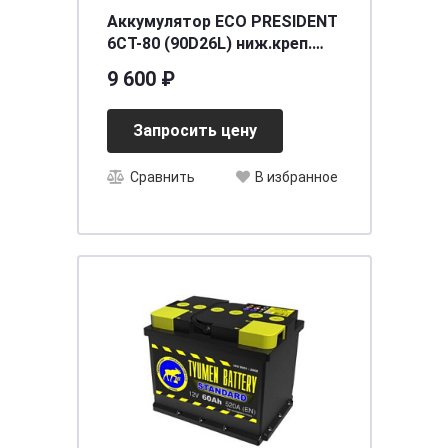
Аккумулятор ECO PRESIDENT
6СТ-80 (90D26L) ниж.креп.
о.п. [д257ш172в225/630] [D26]
9 600 ₽
Запросить цену
Сравнить
В избранное