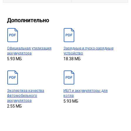
Дополнительно
Официальная утилизация
Зарядные и пуско-зарядные
аккумулятора
устройство
5.93 МБ
18.38 МБ
Экспертиза качества
ИБП и аккумуляторы для
фвтомобильного
котла
аккумулятора
5.93 МБ
2.55 МБ