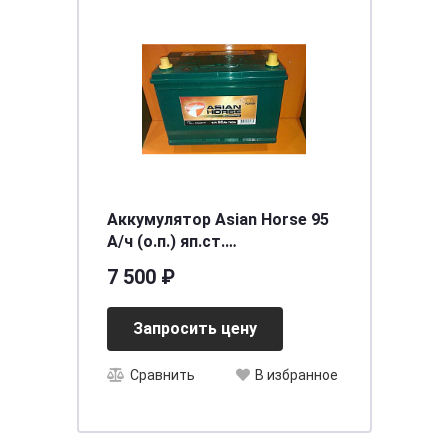
Аккумулятор Asian Horse 95
А/ч (о.п.) яп.ст.
[д306ш173в225/760] [D_]
7 500 ₽
Запросить цену
Сравнить
В избранное