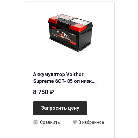
Аккумулятор Volthor
Supreme 6СТ- 85 оп низк.
необслуживаемый
8 750 ₽
[д315ш175в175/830]
Запросить цену
Сравнить
В избранное