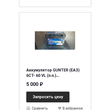
Аккумулятор GUNTER (ЕАЗ)
6СТ- 60 VL (п.п.)
[д242ш175в190/480EN500SAE]
5 000 ₽
[L2]
Запросить цену
Сравнить
В избранное