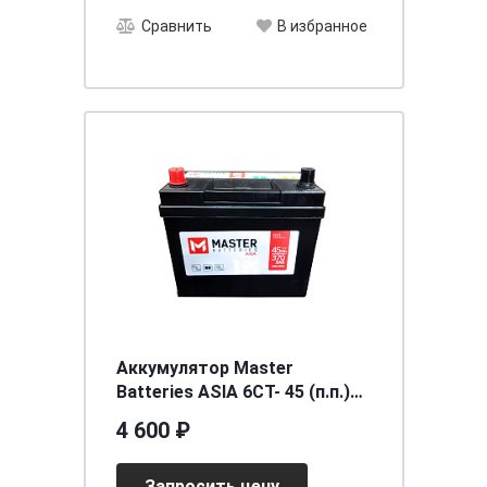
Сравнить
В избранное
Аккумулятор Master
Batteries ASIA 6СТ- 45 (п.п.)
(55B24R) тонк.кл.
4 600 ₽
[д238ш129в227/370SAE] [B24]
Запросить цену