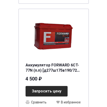
Аккумулятор FORWARD 6СТ-
77N (п.п) [д277ш175в190/720]
[L3]
4 500 ₽
Запросить цену
Сравнить
В избранное