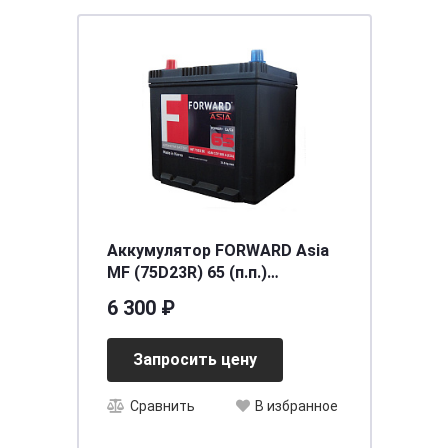
Аккумулятор FORWARD Asia
MF (75D23R) 65 (п.п.)
ниж.креп.[д232ш173в225/580]
6 300 ₽
[D23]
Запросить цену
Сравнить
В избранное