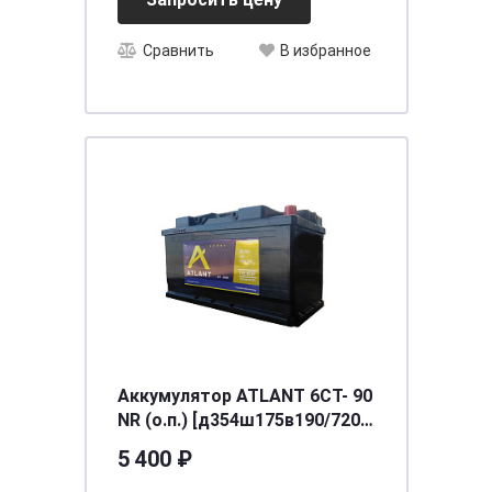
Сравнить
В избранное
Аккумулятор ATLANT 6СТ- 90
NR (о.п.) [д354ш175в190/720]
[L5]
5 400 ₽