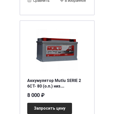
Сравнить
В избранное
Аккумулятор Mutlu SERIE 2
6CT- 80 (о.п.) низ.
(LB4.80.062.A)
8 000 ₽
необслуживаемый
[д315ш175в175/620]
Запросить цену