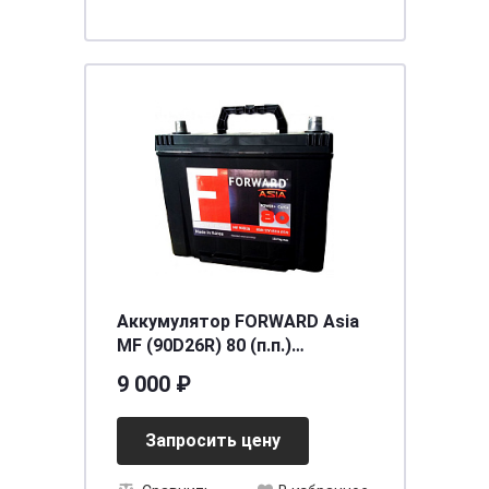
Аккумулятор FORWARD Asia
MF (90D26R) 80 (п.п.)
ниж.креп.
9 000 ₽
[д260ш173в225/650]
Запросить цену