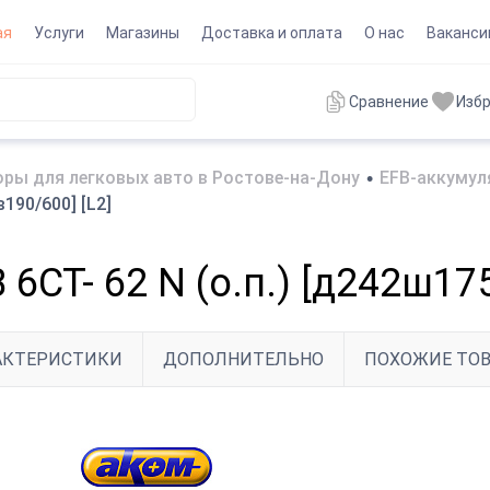
ая
Услуги
Магазины
Доставка и оплата
О нас
Ваканси
Сравнение
Изб
ры для легковых авто в Ростове-на-Дону
•
EFB-аккумул
190/600] [L2]
СТ- 62 N (о.п.) [д242ш175
АКТЕРИСТИКИ
ДОПОЛНИТЕЛЬНО
ПОХОЖИЕ ТО