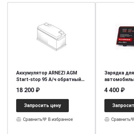
Аккумулятор ARNEZI AGM
Зарядка для
Start-stop 95 А/ч обратный
автомобиль
R+ 353x175x190 L5 EN 850 А
аккумулятор
18 200 ₽
4 400 ₽
ПЛЮС-20 Ci 
(6V12V24V20
Запросить цену
Запросит
[д170ш235в1
Сравнить
В избранное
Сравнить