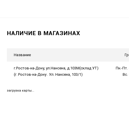
НАЛИЧИЕ В МАГАЗИНАХ
Название
Гр
г.Ростов-на-Дону, ул.Нансена, д.103М(склад УТ)
Пн.-Пт. 
(г. Ростов-на-Дону . Ул. Нансена, 103/1)
Вс.
загрузка карты...