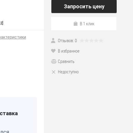
Запросить цену
В 1 клик
2]
рактеристики
Отзывов: 0
В избранное
Сравнить
Недоступно
*190
ставка
Я
елся