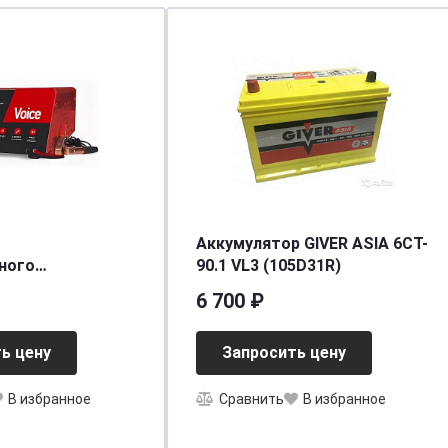
Аккумулятор GIVER ASIA 6CT-
ного
90.1 VL3 (105D31R)
а Мaxinter
6 700 ₽
Voice
A)
ь цену
Запросить цену
05]
В избранное
Сравнить
В избранное