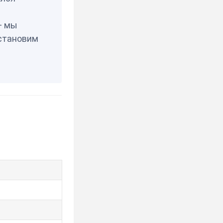
— мы
становим