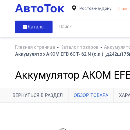
Ростов-на-Дону
Главн
Каталог
Главная страница
•
Каталог товаров
•
Аккумулято
Аккумулятор АКОМ EFB 6СТ- 62 N (о.п.) [д242ш175в
Аккумулятор АКОМ EFB 6
ВЕРНУТЬСЯ В РАЗДЕЛ
ОБЗОР ТОВАРА
ХАР