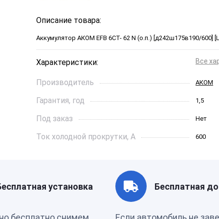
Описание товара:
Аккумулятор АКОМ EFB 6СТ- 62 N (о.п.) [д242ш175в190/600] [L
Все ха
Характеристики:
Производитель
АКОМ
Гарантия, год
1,5
Под заказ
Нет
Ток холодной прокрутки, A
600
Длинна, см
242*175
Страна бренда
Россия
Бесплатная установка
Бесплатная до
Производитель
РОССИ
но бесплатно снимем
Если автомобиль не зав