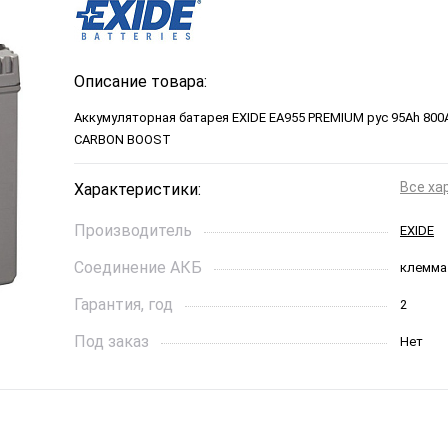
Описание товара:
Аккумуляторная батарея EXIDE EA955 PREMIUM рус 95Ah 800A
CARBON BOOST
Все ха
Характеристики:
Производитель
EXIDE
Соединение АКБ
клемма
Гарантия, год
2
Под заказ
Нет
Ток холодной прокрутки, A
800
Длинна, см
306*173