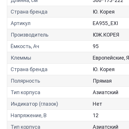
Длинна, см
306*173*222
Страна бренда
Ю. Корея
Артикул
EA955_EXI
Производитель
ЮЖ.КОРЕЯ
Ёмкость, Ач
95
Клеммы
Европейские, 
Страна бренда
Ю. Корея
Полярность
Прямая
Тип корпуса
Азиатский
Индикатор (глазок)
Нет
Напряжение, В
12
Тип корпуса
Азиатский