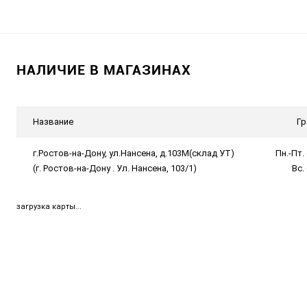
НАЛИЧИЕ В МАГАЗИНАХ
Название
Гр
г.Ростов-на-Дону, ул.Нансена, д.103М(склад УТ)
Пн.-Пт. 
(г. Ростов-на-Дону . Ул. Нансена, 103/1)
Вс.
загрузка карты...