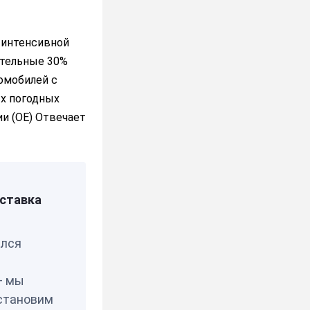
ея
 интенсивной
ительные 30%
омобилей с
х погодных
и (OE) Отвечает
ставка
елся
— мы
становим