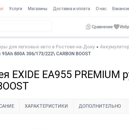
ая
Услуги
Магазины
Доставка и оплата
О нас
Ваканси
Сравнение
Изб
ры для легковых авто в Ростове-на-Дону
•
Аккумулятор
с 95Ah 800A 306/173/222\ CARBON BOOST
ея EXIDE EA955 PREMIUM р
 BOOST
САНИЕ
ХАРАКТЕРИСТИКИ
ДОПОЛНИТЕЛЬНО