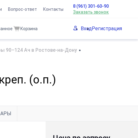
8 (961) 301-60-90
и
Вопрос-ответ
Контакты
Заказать звонок
Вход
Регистрация
ранное
Корзина
ы 90–124 Ач в Ростове-на-Дону
•
реп. (о.п.)
ВАРЫ