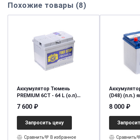
Похожие товары (8)
Аккумулятор Тюмень
Аккумулятор Varta BD 6CT
PREMIUM 6СТ - 64 L (о.п)
(D48) (п.п.) я
[д242ш175в190/590]
[д232ш173в2
7 600 ₽
8 000 ₽
Запросить цену
Запросит
Сравнить
В избранное
Сравнить