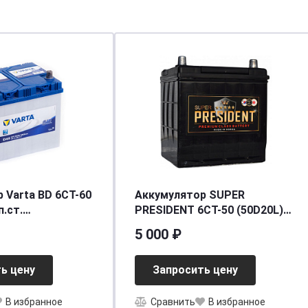
-60
Аккумулятор SUPER
п.ст.
PRESIDENT 6СТ-50 (50D20L)
25/540]
ниж.креп. о.п.
5 000 ₽
[д200ш172в200/450] [D20]
ь цену
Запросить цену
В избранное
Сравнить
В избранное