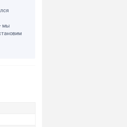
елся
— мы
становим