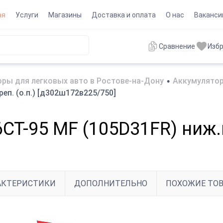
ая
Услуги
Магазины
Доставка и оплата
О нас
Ваканси
Сравнение
Изб
ры для легковых авто в Ростове-на-Дону
•
Аккумулятор
еп. (о.п.) [д302ш172в225/750]
Т-95 MF (105D31FR) ниж.к
АКТЕРИСТИКИ
ДОПОЛНИТЕЛЬНО
ПОХОЖИЕ ТО