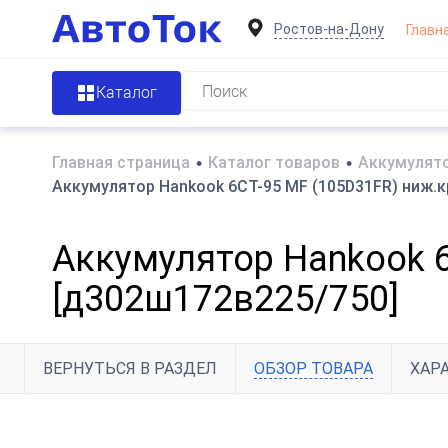
Ростов-на-Дону
Главн
Каталог
Главная страница
•
Каталог товаров
•
Аккумулято
Аккумулятор Hankook 6СТ-95 MF (105D31FR) ниж.кр
Аккумулятор Hankook 6С
[д302ш172в225/750]
ВЕРНУТЬСЯ В РАЗДЕЛ
ОБЗОР ТОВАРА
ХАР