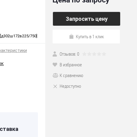
Цена по запросу
Запросить цену
Купить в 1 клик
 [д302ш172в225/750]
рактеристики
Отзывов: 0
OK
В избранное
К сравнению
Недоступно
*225
ея
ставка
РЕЯ