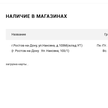
НАЛИЧИЕ В МАГАЗИНАХ
Название
Гр
г.Ростов-на-Дону, ул.Нансена, д.103М(склад УТ)
Пн.-Пт. 
(г. Ростов-на-Дону . Ул. Нансена, 103/1)
Вс.
загрузка карты...