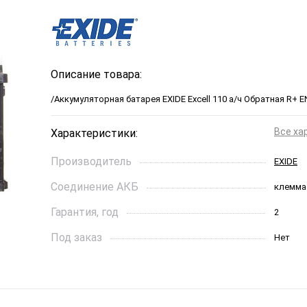
Описание товара:
/Аккумуляторная батарея EXIDE Excell 110 а/ч Обратная R+ 
Все ха
Характеристики:
Производитель
EXIDE
Соединение АКБ
клемма
Гарантия, год
2
Под заказ
Нет
Ток холодной прокрутки, A
850
Длинна, см
39,3