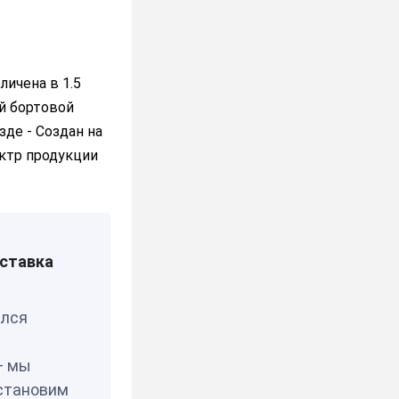
ея
личена в 1.5
й бортовой
де - Создан на
ектр продукции
ставка
елся
— мы
становим