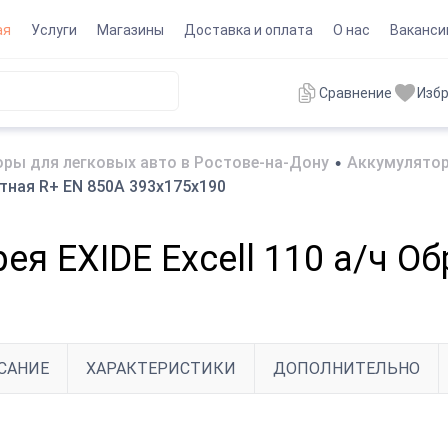
ая
Услуги
Магазины
Доставка и оплата
О нас
Ваканси
Сравнение
Изб
ры для легковых авто в Ростове-на-Дону
•
Аккумулятор
атная R+ EN 850A 393x175x190
ея EXIDE Excell 110 а/ч О
САНИЕ
ХАРАКТЕРИСТИКИ
ДОПОЛНИТЕЛЬНО