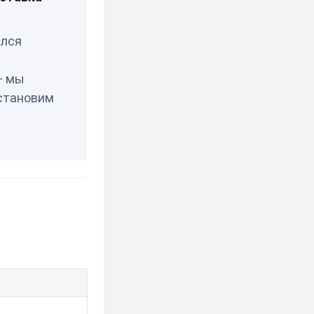
ия
елся
— мы
становим