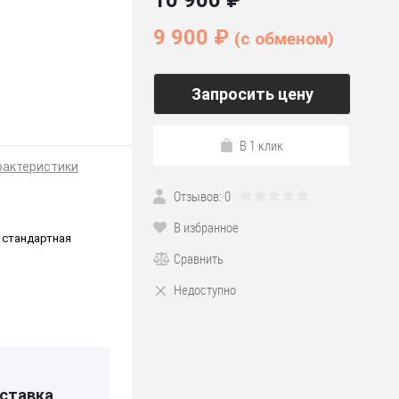
10 900 ₽
9 900 ₽
(c обменом)
Запросить цену
В 1 клик
рактеристики
Отзывов: 0
В избранное
 стандартная
Сравнить
Недоступно
*222
ставка