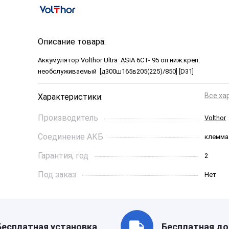
Описание товара:
Аккумулятор Volthor Ultra ASIA 6СТ- 95 оп ниж.креп.
необслуживаемый [д300ш165в205(225)/850] [D31]
Все ха
Характеристики:
Производитель
Volthor
Соединение АКБ
клемма
Гарантия, год
2
Под заказ
Нет
Ток холодной прокрутки, A
850
Длинна, см
306*173
Бесплатная установка
Бесплатная до