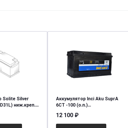
Solite Silver
Аккумулятор Inci Aku SuprA
5D31L) ниж.креп.
6СТ -100 (о.п.)
72в220/850]
[д352ш175в190/860] [L5]
12 100 ₽