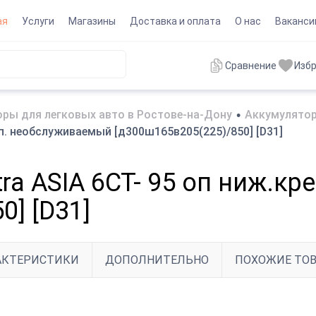
ая
Услуги
Магазины
Доставка и оплата
О нас
Ваканси
Сравнение
Изб
ры для легковых авто в Ростове-на-Дону
•
Аккумулятор
еп. необслуживаемый [д300ш165в205(225)/850] [D31]
tra ASIA 6СТ- 95 оп ниж.
0] [D31]
АКТЕРИСТИКИ
ДОПОЛНИТЕЛЬНО
ПОХОЖИЕ ТО