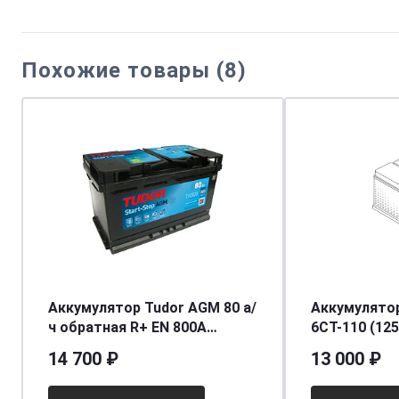
Похожие товары (8)
Аккумулятор Tudor AGM 80 а/
Аккумулятор 
ч обратная R+ EN 800A
6СТ-110 (12
315x175x190
о.п. [д301ш1
14 700 ₽
13 000 ₽