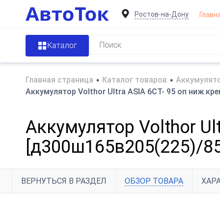
Ростов-на-Дону
Главн
Каталог
Главная страница
•
Каталог товаров
•
Аккумулято
Аккумулятор Volthor Ultra ASIA 6СТ- 95 оп ниж.кр
Аккумулятор Volthor Ul
[д300ш165в205(225)/85
ВЕРНУТЬСЯ В РАЗДЕЛ
ОБЗОР ТОВАРА
ХАР