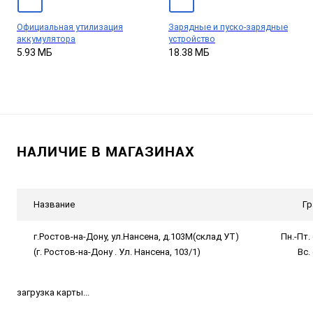
Официальная утилизация
Зарядные и пуско-зарядные
аккумулятора
устройство
5.93 МБ
18.38 МБ
НАЛИЧИЕ В МАГАЗИНАХ
Название
Гр
г.Ростов-на-Дону, ул.Нансена, д.103М(склад УТ)
Пн.-Пт. 
(г. Ростов-на-Дону . Ул. Нансена, 103/1)
Вс.
загрузка карты...