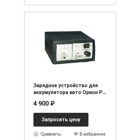
Зарядное устройство для
аккумулятора авто Орион PW
415 (автоматич-руч. 0,8-20А,
4 900 ₽
12В/24В)
Запросить цену
Сравнить
В избранное