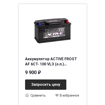
Аккумулятор ACTIVE FROST
AF 6СТ- 100 VLЗ (о.п.)
[д353ш175в190/800] [L5]
9 900 ₽
Запросить цену
Сравнить
В избранное