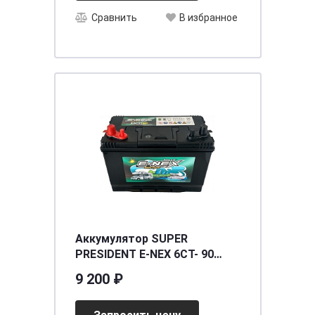
Сравнить
В избранное
Аккумулятор SUPER
PRESIDENT E-NEX 6СТ- 90
(XDC27MF) (глубокого
9 200 ₽
разряда) [д302ш172в230/600]
[27]