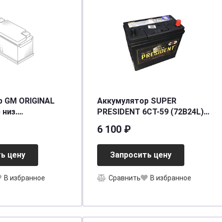
р GM ORIGINAL
Аккумулятор SUPER
 низ.
PRESIDENT 6СТ-59 (72B24L)
75/720EN] [L3]
о.п. тонк.кл.
6 100 ₽
[д234ш127в220/520] [B24]
ь цену
Запросить цену
В избранное
Сравнить
В избранное