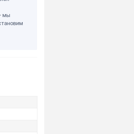
— мы
становим