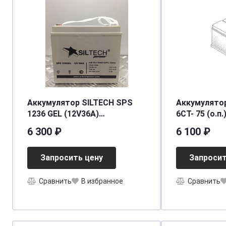
Аккумулятор SILTECH SPS
Аккумулято
1236 GEL (12V36A)
6СТ- 75 (о.п.)
[д194ш132в170]
[д315ш175в1
6 300 ₽
6 100 ₽
Запросить цену
Запросит
Сравнить
В избранное
Сравнить