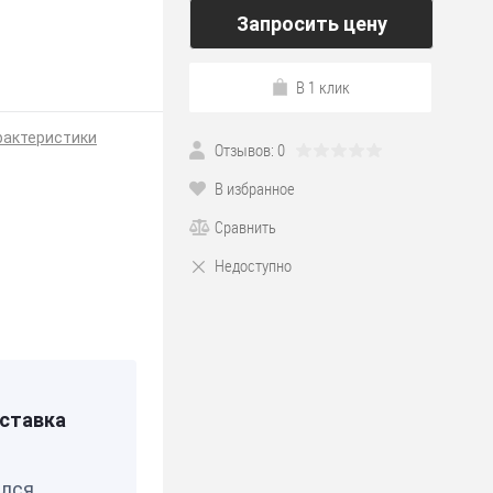
Запросить цену
В 1 клик
рактеристики
Отзывов: 0
В избранное
Сравнить
Недоступно
*190
ставка
Я
елся