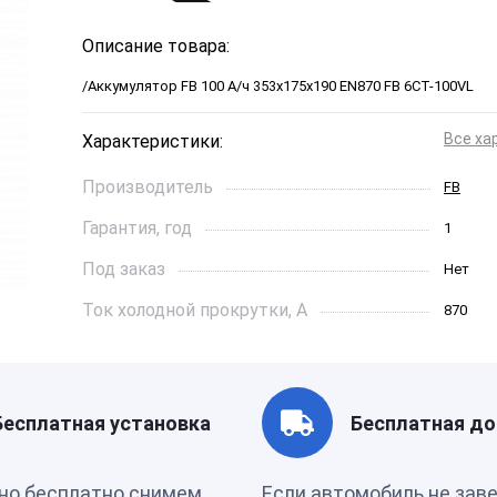
Описание товара:
/Аккумулятор FB 100 А/ч 353х175х190 EN870 FB 6СТ-100VL
Все ха
Характеристики:
Производитель
FB
Гарантия, год
1
Под заказ
Нет
Ток холодной прокрутки, A
870
Длинна, см
353*175
Страна бренда
Россия
Бесплатная установка
Бесплатная до
Производитель
РОССИ
но бесплатно снимем
Если автомобиль не зав