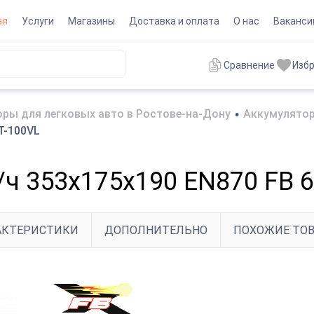
ая
Услуги
Магазины
Доставка и оплата
О нас
Ваканси
Сравнение
Изб
ры для легковых авто в Ростове-на-Дону
•
Аккумулятор
Т-100VL
/ч 353х175х190 EN870 FB 
АКТЕРИСТИКИ
ДОПОЛНИТЕЛЬНО
ПОХОЖИЕ ТО