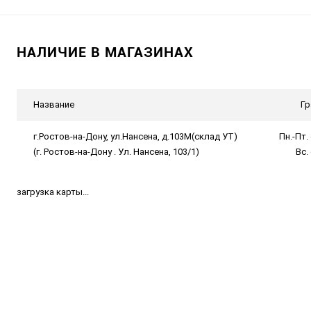
НАЛИЧИЕ В МАГАЗИНАХ
Название
Гр
г.Ростов-на-Дону, ул.Нансена, д.103М(склад УТ)
Пн.-Пт. 
(г. Ростов-на-Дону . Ул. Нансена, 103/1)
Вс.
загрузка карты...