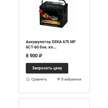
Аккумулятор DEKA 675 MF
6СТ-60 бок. кл.
[д230ш180в184/650] [75]
8 900 ₽
Запросить цену
Сравнить
В избранное