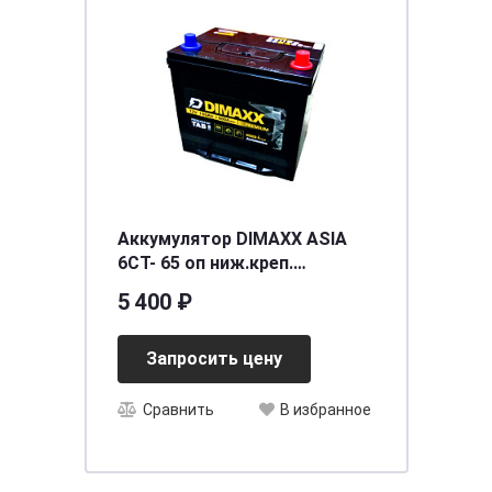
Аккумулятор DIMAXX ASIA
6СТ- 65 оп ниж.креп.
необслуживаемый
5 400 ₽
[д230ш172в200(220)/600]
[D23_]
Запросить цену
Сравнить
В избранное