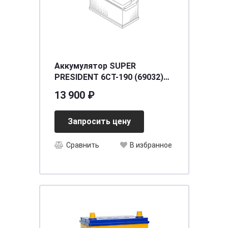
Аккумулятор SUPER
PRESIDENT 6СТ-190 (69032)
евро [д512ш220в215/1100]
13 900 ₽
[BC]
Запросить цену
Сравнить
В избранное