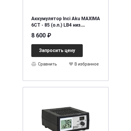
Аккумулятор Inci Aku MAXIMA
6СТ - 85 (о.п.) LB4 низ.
[д315ш175в175/800EN] [LB4]
8 600 ₽
Запросить цену
Сравнить
В избранное