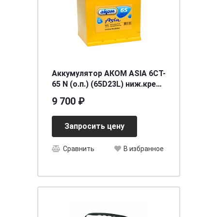
Аккумулятор AКОМ ASIA 6СТ-
65 N (о.п.) (65D23L) ниж.креп
[д232ш173в225/570] [L2]
9 700 ₽
Запросить цену
Сравнить
В избранное